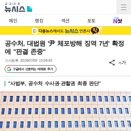
메인
랭킹
섹션
포토
공수처, 대법원 '尹 체포방해 징역 7년' 확정
에 "판결 존중"
기사등록
2026/07/09 15:09:45
가
가
구글에서 선호하는 매체로 추가
"사법부, 공수처 수사권·관할권 최종 판단"