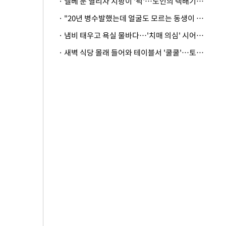
· 엘베 문 열리자 지팡이 '퍽'…노인의 택배기사 폭행 이유
· "20년 병수발했는데 얼굴도 모르는 동생이 유산 절반을"…배다른 형제 상속권 있을까
· 냄비 태우고 욕실 물바다…'치매 의심' 시어머니 검사 권유했다가 '날벼락'
· 새벽 식당 몰래 들어와 테이블서 '쿨쿨'…토사물 남기고 사라진 남성