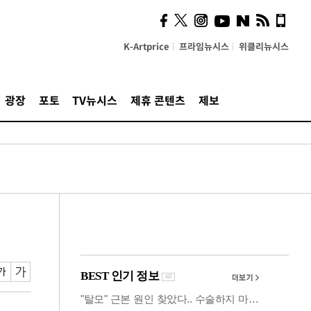
시, 스마트폰 액세서리에
NFC 더했다
K-Artprice
프라임뉴시스
위클리뉴시스
광장
포토
TV뉴시스
제휴 콘텐츠
제보