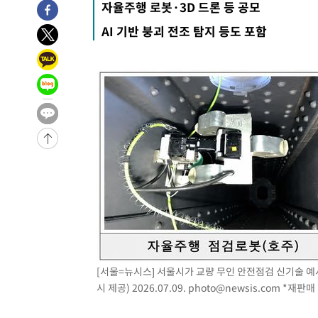
자율주행 로봇·3D 드론 등 공모
2시간 전 >
11시간 압수수색에 성접대 파문까지…'쑥대밭' 된 축구협회
AI 기반 붕괴 전조 탐지 등도 포함
3시간 전 >
[속보]규제합리화위원회 부위원장에 김태유 서울대 공대 교
후임
-18796초 전 >
이강인, 폭염 속 AT마드리드 첫 훈련…80명 식사 대접까
-15935초 전 >
미 사업체 일자리, 7월에 2.3만개 순감하고 그 전 2개월 1
하향수정 (2보)
-15383초 전 >
[속보] 미 사업체, 일자리 7월에 2.3만 개 줄어…실업률은
↓
-11246초 전 >
[속보]이 대통령 "부동산 공급 기존 사고방식 매달리지 
실천"
-10331초 전 >
이란, "오만과 '중앙 단일 루트' 합의…북쪽 인바운드·남
운드는 임시"
-1899초 전 >
"낮 기온 소폭 하락"…수도권 폭염중대경보, 폭염경보로 
-1863초 전 >
[속보]이 대통령, '호우피해' 안동·의성 관할 4개 면 특별
포
-1826초 전 >
[단독]중수청 지원 검사들, 정원 초과 시 낮은 계급 임용…
갈 수도
3분 전 >
낮 최고 37도 찜통더위…곳곳 소나기·강원 많은 비[내일날씨]
31분 전 >
SK하이닉스, 용인·청주 팹에 54조 투자…"AI 메모리 수요 선
1시간 전 >
여자배구 이재영·이다영 자매, 아제르바이잔 투란VC 입단
[서울=뉴시스] 서울시가 교량 무인 안전점검 신기술 예
1시간 전 >
외국인 심판 성 접대 7경기 들여다보니…한국 축구 '5승 2무'
시 제공) 2026.07.09.
photo@newsis.com
*재판매 
1시간 전 >
[속보]코스닥, 2.86포인트(0.36%) 내린 798.81마감
1시간 전 >
[속보]코스피, 6200선 약보합…0.60% 내린 6258.77에 마