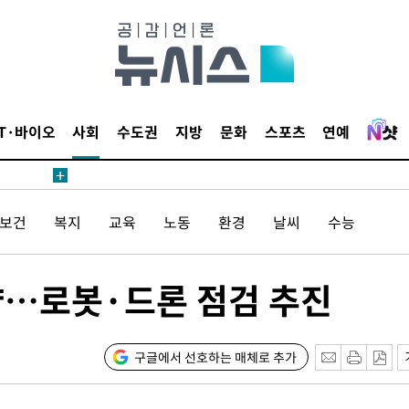
 4.1%로
말고 과감히
쪽 아웃바
하향
재난지역 선
IT·바이오
사회
수도권
지방
문화
스포츠
연예
희망지 못
제 대응"
/보건
복지
교육
노동
환경
날씨
수능
량…로봇·드론 점검 추진
쳐
구글에서 선호하는 매체로 추가
기소