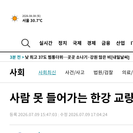
하향수정 (2보)
-15363초 전 >
[속보] 미 사업체, 일자리 7월에 2.3만 개 줄어…실업률은
↓
-11226초 전 >
[속보]이 대통령 "부동산 공급 기존 사고방식 매달리지 
2026.08.08 (토)
서울 30.7℃
실천"
-10311초 전 >
이란, "오만과 '중앙 단일 루트' 합의…북쪽 인바운드·남
운드는 임시"
-1879초 전 >
"낮 기온 소폭 하락"…수도권 폭염중대경보, 폭염경보로 
-1843초 전 >
[속보]이 대통령, '호우피해' 안동·의성 관할 4개 면 특별
실시간
정치
국제
경제
금융
산업
포
-1806초 전 >
[단독]중수청 지원 검사들, 정원 초과 시 낮은 계급 임용…
갈 수도
3분 전 >
낮 최고 37도 찜통더위…곳곳 소나기·강원 많은 비[내일날씨]
31분 전 >
SK하이닉스, 용인·청주 팹에 54조 투자…"AI 메모리 수요 선
사회
사회최신
사건/사고
법원/검찰
의료
1시간 전 >
여자배구 이재영·이다영 자매, 아제르바이잔 투란VC 입단
1시간 전 >
외국인 심판 성 접대 7경기 들여다보니…한국 축구 '5승 2무'
1시간 전 >
[속보]코스닥, 2.86포인트(0.36%) 내린 798.81마감
사람 못 들어가는 한강 교
1시간 전 >
[속보]코스피, 6200선 약보합…0.60% 내린 6258.77에 마
1시간 전 >
[속보]원·달러 환율, 7.7원 내린 1416.1원 마감
등록 2026.07.09 15:47:03
수정 2026.07.09 17:04:24
1시간 전 >
[속보] 노원서 40.1도 관측…서울, 2018년 이후 첫 40도
2시간 전 >
[속보]종합특검, '계엄 수용공간 확보' 신용해 前교정본부장 
2시간 전 >
외신들도 주목한 韓축구 파문…"국민적 공분에 수사 재개"