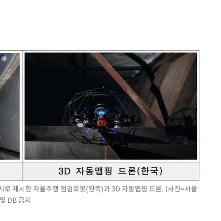
수…이병태
지(종합)
0.3만개
 4.1%로
말고 과감히
쪽 아웃바
하향
재난지역 선
희망지 못
제 대응"
시로 제시한 자율주행 점검로봇(왼쪽)과 3D 자동맵핑 드론. (사진=서울
및 DB 금지
쳐