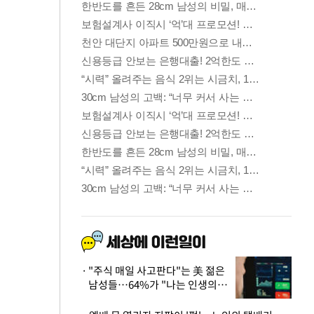
"주식 매일 사고판다"는 美 젊은
남성들…64%가 "나는 인생의
패배자“