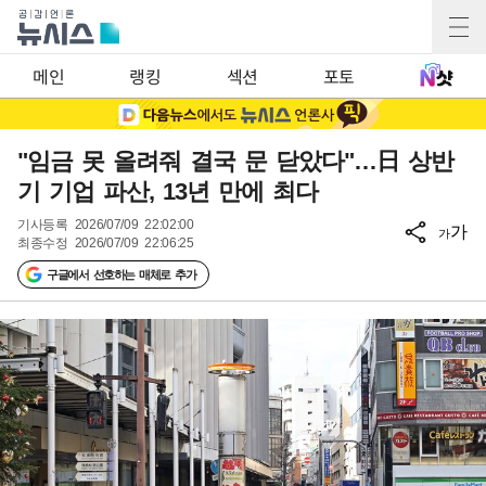
메인
랭킹
섹션
포토
"임금 못 올려줘 결국 문 닫았다"…日 상반
기 기업 파산, 13년 만에 최다
기사등록
2026/07/09 22:02:00
가
가
최종수정
2026/07/09 22:06:25
구글에서 선호하는 매체로 추가