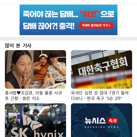
많이 본 기사
홍서범♥조갑경, 아들 불륜 사과
외국인 심판 성 접대 7경기 들여
후 근황…밝은 미소
다보니…한국 축구 '5승 2무'