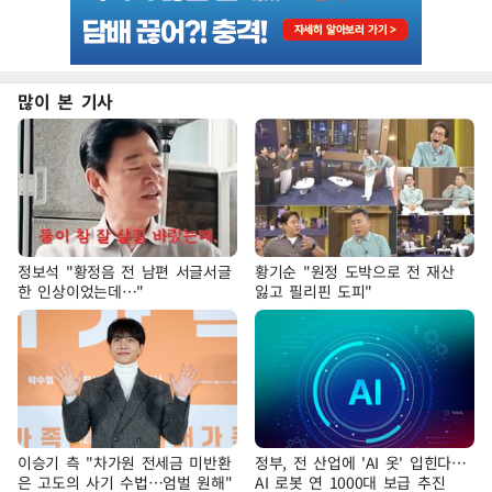
많이 본 기사
정보석 "황정음 전 남편 서글서글
황기순 "원정 도박으로 전 재산
한 인상이었는데…"
잃고 필리핀 도피"
이승기 측 "차가원 전세금 미반환
정부, 전 산업에 'AI 옷' 입힌다…
은 고도의 사기 수법…엄벌 원해"
AI 로봇 연 1000대 보급 추진