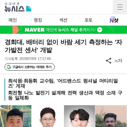
메인
랭킹
섹션
포토
경희대, 배터리 없이 바람 세기 측정하는 '자
가발전 센서' 개발
기사등록
2026/07/09 17:17:48
가
가
구글에서 선호하는 매체로 추가
최석원·최동휘 교수팀, '어드밴스드 펑셔널 머티리얼
즈' 게재
회전형 나노 발전기 설계해 전력 생산과 액정 소재 구
동 일체화