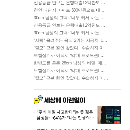
"주식 매일 사고판다"는 美 젊은
남성들…64%가 "나는 인생의
패배자“