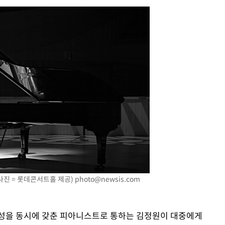
수…이병태
지(종합)
0.3만개
 4.1%로
고 과감히
쪽 아웃바운
역 선포
못 갈 수
선제 대응"
(사진 = 롯데콘서트홀 제공)
photo@newsis.com
문성을 동시에 갖춘 피아니스트로 통하는 김정원이 대중에게
쳐