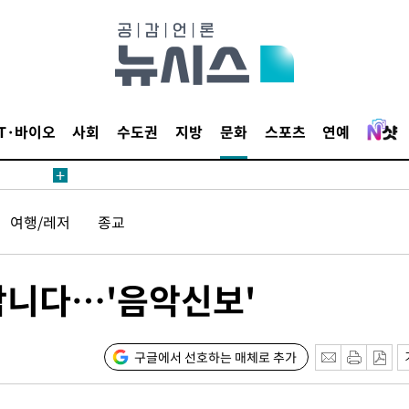
 4.1%로
고 과감히
쪽 아웃바운
역 선포
IT·바이오
사회
수도권
지방
문화
스포츠
연예
못 갈 수
선제 대응"
여행/레저
종교
합니다…'음악신보'
쳐
구글에서 선호하는 매체로 추가
기소