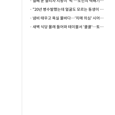
· 엘베 문 열리자 지팡이 '퍽'…노인의 택배기사 폭행 이유
· "20년 병수발했는데 얼굴도 모르는 동생이 유산 절반을"…배다른 형제 상속권 있을까
· 냄비 태우고 욕실 물바다…'치매 의심' 시어머니 검사 권유했다가 '날벼락'
· 새벽 식당 몰래 들어와 테이블서 '쿨쿨'…토사물 남기고 사라진 남성