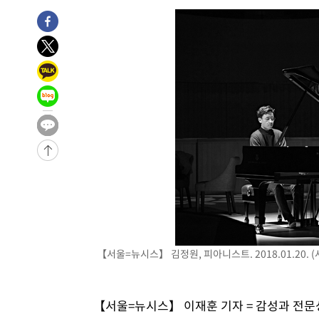
3시간 전 >
11시간 압수수색에 성접대 파문까지…'쑥대밭' 된 축구협회
3시간 전 >
[속보]규제합리화위원회 부위원장에 김태유 서울대 공대 교
후임
-16637초 전 >
이강인, 폭염 속 AT마드리드 첫 훈련…80명 식사 대접까
-13776초 전 >
미 사업체 일자리, 7월에 2.3만개 순감하고 그 전 2개월 1
하향수정 (2보)
-13224초 전 >
[속보] 미 사업체, 일자리 7월에 2.3만 개 줄어…실업률은
↓
-9087초 전 >
[속보]이 대통령 "부동산 공급 기존 사고방식 매달리지 말
실천"
-8172초 전 >
이란, "오만과 '중앙 단일 루트' 합의…북쪽 인바운드·남
드는 임시"
4분 전 >
"낮 기온 소폭 하락"…수도권 폭염중대경보, 폭염경보로 하향
4분 전 >
[속보]이 대통령, '호우피해' 안동·의성 관할 4개 면 특별재난지
5분 전 >
[단독]중수청 지원 검사들, 정원 초과 시 낮은 계급 임용…희망지 
도
39분 전 >
낮 최고 37도 찜통더위…곳곳 소나기·강원 많은 비[내일날씨]
1시간 전 >
SK하이닉스, 용인·청주 팹에 54조 투자…"AI 메모리 수요 
【서울=뉴시스】 김정원, 피아니스트. 2018.01.20. 
2시간 전 >
여자배구 이재영·이다영 자매, 아제르바이잔 투란VC 입단
2시간 전 >
외국인 심판 성 접대 7경기 들여다보니…한국 축구 '5승 2무'
2시간 전 >
[속보]코스닥, 2.86포인트(0.36%) 내린 798.81마감
【서울=뉴시스】 이재훈 기자 = 감성과 전
2시간 전 >
[속보]코스피, 6200선 약보합…0.60% 내린 6258.77에 마