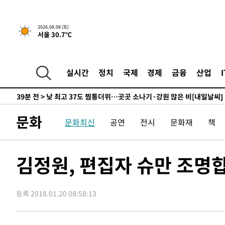
하향수정 (2보)
-13204초 전 >
[속보] 미 사업체, 일자리 7월에 2.3만 개 줄어…실업률은
↓
-9067초 전 >
[속보]이 대통령 "부동산 공급 기존 사고방식 매달리지 말
2026.08.08 (토)
서울 30.7℃
실천"
-8152초 전 >
이란, "오만과 '중앙 단일 루트' 합의…북쪽 인바운드·남
드는 임시"
4분 전 >
"낮 기온 소폭 하락"…수도권 폭염중대경보, 폭염경보로 하향
5분 전 >
[속보]이 대통령, '호우피해' 안동·의성 관할 4개 면 특별재난지
실시간
정치
국제
경제
금융
산업
5분 전 >
[단독]중수청 지원 검사들, 정원 초과 시 낮은 계급 임용…희망지 
도
39분 전 >
낮 최고 37도 찜통더위…곳곳 소나기·강원 많은 비[내일날씨]
1시간 전 >
SK하이닉스, 용인·청주 팹에 54조 투자…"AI 메모리 수요 
문화
문화최신
공연
전시
문화재
책
2시간 전 >
여자배구 이재영·이다영 자매, 아제르바이잔 투란VC 입단
2시간 전 >
외국인 심판 성 접대 7경기 들여다보니…한국 축구 '5승 2무'
2시간 전 >
[속보]코스닥, 2.86포인트(0.36%) 내린 798.81마감
김정원, 편집자 슈만 조명
2시간 전 >
[속보]코스피, 6200선 약보합…0.60% 내린 6258.77에 마
2시간 전 >
[속보]원·달러 환율, 7.7원 내린 1416.1원 마감
등록 2018.01.20 08:58:13
2시간 전 >
[속보] 노원서 40.1도 관측…서울, 2018년 이후 첫 40도
3시간 전 >
[속보]종합특검, '계엄 수용공간 확보' 신용해 前교정본부장 
3시간 전 >
외신들도 주목한 韓축구 파문…"국민적 공분에 수사 재개"