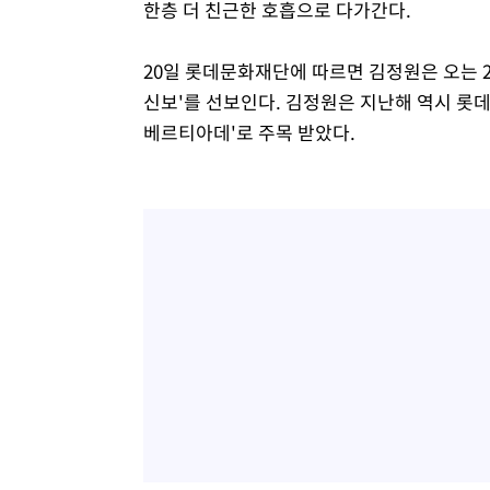
한층 더 친근한 호흡으로 다가간다.
2시간 전 >
[속보]원·달러 환율, 7.7원 내린 1416.1원 마감
2시간 전 >
[속보] 노원서 40.1도 관측…서울, 2018년 이후 첫 40도
20일 롯데문화재단에 따르면 김정원은 오는 
3시간 전 >
[속보]종합특검, '계엄 수용공간 확보' 신용해 前교정본부장 
신보'를 선보인다. 김정원은 지난해 역시 롯
3시간 전 >
외신들도 주목한 韓축구 파문…"국민적 공분에 수사 재개"
베르티아데'로 주목 받았다.
3시간 전 >
11시간 압수수색에 성접대 파문까지…'쑥대밭' 된 축구협회
3시간 전 >
[속보]규제합리화위원회 부위원장에 김태유 서울대 공대 교
후임