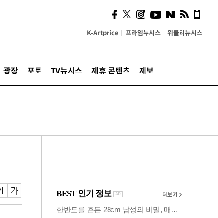
시, 스마트폰 액세서리에
NFC 더했다
K-Artprice
프라임뉴시스
위클리뉴시스
광장
포토
TV뉴시스
제휴 콘텐츠
제보