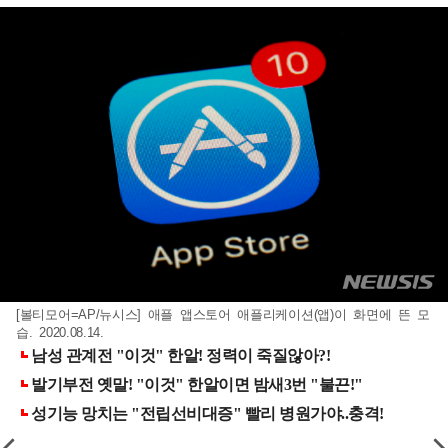
[볼티모어=AP/뉴시스] 애플 앱스토어 애플리케이션(앱)이 화면에 뜬 모
습. 2020.08.14.