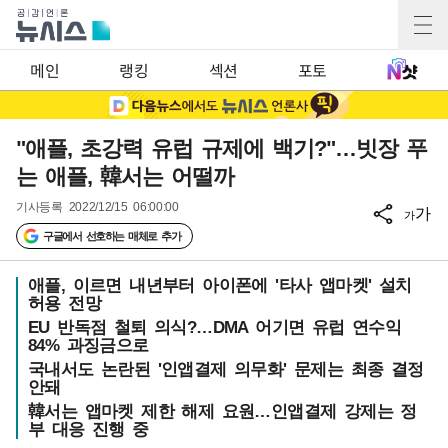
메인
랭킹
섹션
포토
"애플, 초강력 유럽 규제에 백기?"…빗장 푸
는 애플, 韓서는 어떨까
기사등록
2022/12/15 06:00:00
가
가
구글에서 선호하는 매체로 추가
애플, 이르면 내년부터 아이폰에 '타사 앱마켓' 설치
허용 전망
EU 반독점 철퇴 의식?…DMA 어기면 유럽 연수익
84% 과징금으로
국내서도 논란된 '인앱결제 의무화' 문제는 최종 결정
안돼
韓서는 앱마켓 제한 해제 요원…인앱결제 강제는 정
부 대응 진행 중