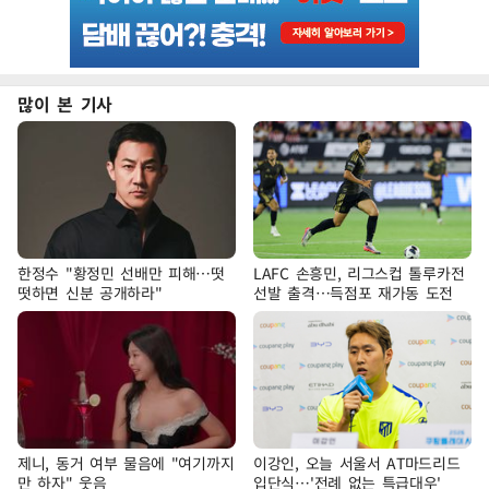
많이 본 기사
한정수 "황정민 선배만 피해…떳
LAFC 손흥민, 리그스컵 톨루카전
떳하면 신분 공개하라"
선발 출격…득점포 재가동 도전
제니, 동거 여부 물음에 "여기까지
이강인, 오늘 서울서 AT마드리드
만 하자" 웃음
입단식…'전례 없는 특급대우'