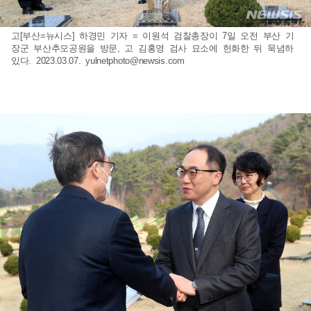
고[부산=뉴시스] 하경민 기자 = 이원석 검찰총장이 7일 오전 부산 기
장군 부산추모공원을 방문, 고 김홍영 검사 묘소에 헌화한 뒤 묵념하
있다. 2023.03.07.
yulnetphoto@newsis.com