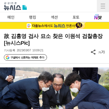
메인
랭킹
섹션
포토
故 김홍영 검사 묘소 찾은 이원석 검찰총장
[뉴시스Pic]
기사등록
2023/03/07 10:09:21
가
가
구글에서 선호하는 매체로 추가