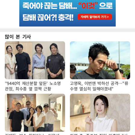
많이 본 기사
''9440억 재산분할 앞둔' 노소영
고영욱, 이번엔 박하선 공격…"류
관장, 최수종 옆 깜짝 근황
수영 열심히 일해야겠네"