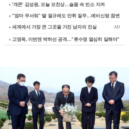
'개콘' 김성원, 오늘 모친상…슬픔 속 빈소 지켜
"엄마 무서워" 딸 절규에도 만취 질주…예비신랑 참변
고영욱, 이번엔 박하선 공격…"류수영 열심히 일해야"