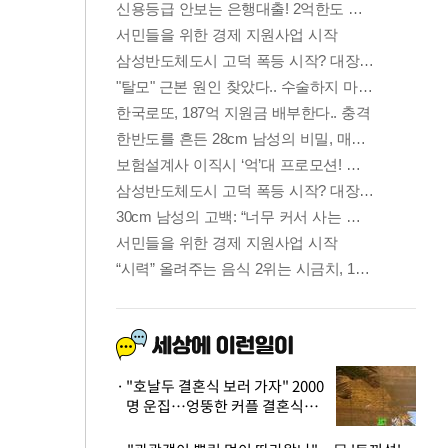
"호날두 결혼식 보러 가자" 2000
명 운집…엉뚱한 커플 결혼식에
'황당'