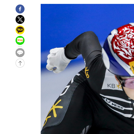
-9517초 전 >
[속보]장은수, KLPGA 제주삼다수 역전 우승…데뷔 10년 
상
-4882초 전 >
"얼마나 더웠으면"…안동 물길공원서 헤엄친 구렁이 '소동
-4809초 전 >
손흥민, 68분 뛰고 2경기 침묵…LAFC, 톨루카에 1-0 승리
-4081초 전 >
'2경기 연속 침묵' 손흥민, 톨루카전 68분만 뛰고 슈팅 0개
-2833초 전 >
이강인, 오늘 서울서 AT마드리드 입단식…'전례 없는 특급
2시간 전 >
'여긴 20도, 저긴 50도'…열화상 카메라로 본 폭염 저감시설 
3시간 전 >
콜롬비아 신임 우파 대통령 취임 하루만에 차량폭탄 폭발 사건
-31143초 전 >
'AT마드리드 7번' 이강인, 맨시티 상대로 비공식 데뷔전
-30645초 전 >
[속보]'AT마드리드 7번' 이강인, 맨시티 상대로 비공식 
-28709초 전 >
네타냐후, 트럼프의 가자 평화 2차 15개조 평화안 '거부'
-25305초 전 >
이강인 ATM 입단식에 '상암벌 들썩'…"세계적인 선수 
-24301초 전 >
태풍 돌핀, 중 저장성 타이저우시 해안에 상륙 (1보)
-21647초 전 >
AT마드리드 데뷔 앞둔 이강인, 맨시티전 선발 대신 '벤치 
-20277초 전 >
[속보]與 강원·TK 당원투표 합산 김민석 48.54%로 
44.40%
-19611초 전 >
與 강원·TK 당원투표 합산 김민석 46.01%로 승리…정
44.53%
-19451초 전 >
[속보]與전대 권리당원투표…강원·경북 김민석, 대구 정