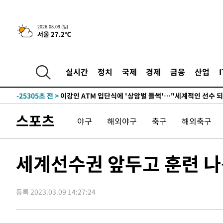
2026.08.09 (일)
서울 27.2℃
3시간 전 >
콜롬비아 신임 우파 대통령 취임 하루만에 차량폭탄 폭발 사건
-31143초 전 >
'AT마드리드 7번' 이강인, 맨시티 상대로 비공식 데뷔전
-30645초 전 >
[속보]'AT마드리드 7번' 이강인, 맨시티 상대로 비공식 
실시간
정치
국제
경제
금융
산업
-28709초 전 >
네타냐후, 트럼프의 가자 평화 2차 15개조 평화안 '거부'
-25305초 전 >
이강인 ATM 입단식에 '상암벌 들썩'…"세계적인 선수 
-24301초 전 >
태풍 돌핀, 중 저장성 타이저우시 해안에 상륙 (1보)
스포츠
야구
해외야구
축구
해외축구
-21647초 전 >
AT마드리드 데뷔 앞둔 이강인, 맨시티전 선발 대신 '벤치 
-20277초 전 >
[속보]與 강원·TK 당원투표 합산 김민석 48.54%로 
44.40%
-19611초 전 >
與 강원·TK 당원투표 합산 김민석 46.01%로 승리…정
세계선수권 앞두고 훈련 나선
44.53%
-19451초 전 >
[속보]與전대 권리당원투표…강원·경북 김민석, 대구 정
-19258초 전 >
[속보]與 당대표 경선, 경북 권리당원 투표 김민석 47.3
45.71%
등록 2023.03.09 14:27:24
-19160초 전 >
[속보]與 당대표 경선, 대구 권리당원 투표 정청래 47.8
46.35%
-18957초 전 >
[속보]與 당대표 경선, 강원 권리당원 투표 김민석 승리…5
득표
-16875초 전 >
"일본축구협회, 대한축구협회 성 접대 의혹 심판 조사"