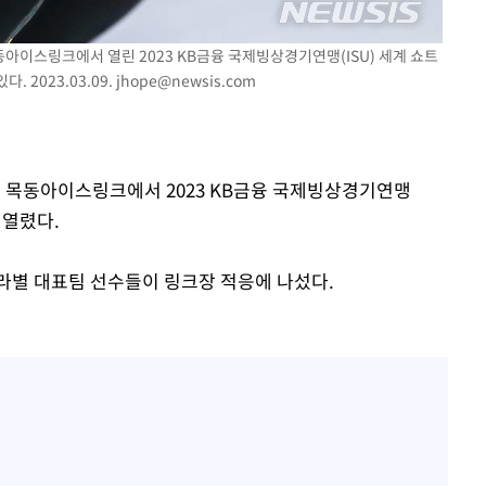
7%·정청래
목동아이스링크에서 열린 2023 KB금융 국제빙상경기연맹(ISU) 세계 쇼트
2%·김민석
 2023.03.09.
jhope@newsis.com
0.30%
차에 첫 정
'
천구 목동아이스링크에서 2023 KB금융 국제빙상경기연맹
(종합)
 열렸다.
대우'
라별 대표팀 선수들이 링크장 적응에 나섰다.
'온도차'