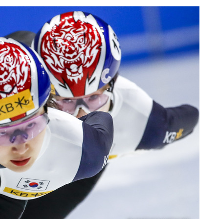
차에 첫 정
'
(종합)
대우'
'온도차'
데뷔전
되길"
시작'
승리…정청래
청래
청래 승리