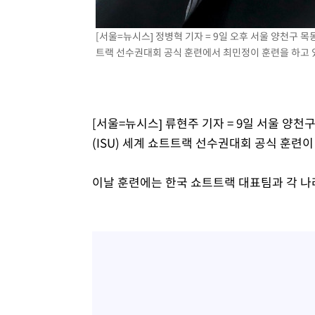
-19258초 전 >
[속보]與 당대표 경선, 경북 권리당원 투표 김민석 47.3
45.71%
[서울=뉴시스] 정병혁 기자 = 9일 오후 서울 양천구 
-19160초 전 >
[속보]與 당대표 경선, 대구 권리당원 투표 정청래 47.8
트랙 선수권대회 공식 훈련에서 최민정이 훈련을 하고 있다.
46.35%
-18957초 전 >
[속보]與 당대표 경선, 강원 권리당원 투표 김민석 승리…5
득표
-16875초 전 >
"일본축구협회, 대한축구협회 성 접대 의혹 심판 조사"
-9517초 전 >
[속보]장은수, KLPGA 제주삼다수 역전 우승…데뷔 10년 
상
-4882초 전 >
"얼마나 더웠으면"…안동 물길공원서 헤엄친 구렁이 '소동
[서울=뉴시스] 류현주 기자 = 9일 서울 양
-4809초 전 >
손흥민, 68분 뛰고 2경기 침묵…LAFC, 톨루카에 1-0 승리
(ISU) 세계 쇼트트랙 선수권대회 공식 훈련이
-4081초 전 >
'2경기 연속 침묵' 손흥민, 톨루카전 68분만 뛰고 슈팅 0개
-2833초 전 >
이강인, 오늘 서울서 AT마드리드 입단식…'전례 없는 특급
이날 훈련에는 한국 쇼트트랙 대표팀과 각 나
2시간 전 >
'여긴 20도, 저긴 50도'…열화상 카메라로 본 폭염 저감시설 
3시간 전 >
콜롬비아 신임 우파 대통령 취임 하루만에 차량폭탄 폭발 사건