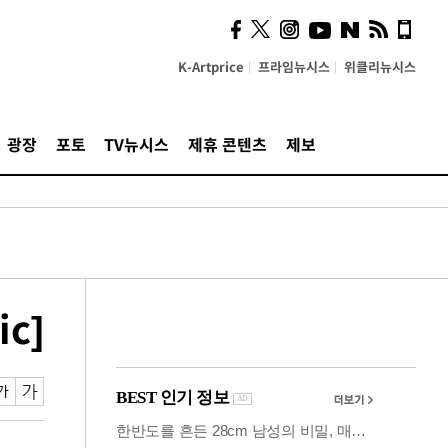
사이 해답 찾았죠"…알을
깨고 나온 '초자아'
K-Artprice
프라임뉴시스
위클리뉴시스
광장
포토
TV뉴시스
제휴 콘텐츠
제보
c]