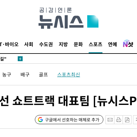
데뷔전
IT·바이오
사회
수도권
지방
문화
스포츠
연예
되길"
농구
배구
골프
스포츠최신
시작'
승리…정청래
청래
 쇼트트랙 대표팀 [뉴시스Pi
청래 승리
7%·정청래
2%·김민석
구글에서 선호하는 매체로 추가
0.30%