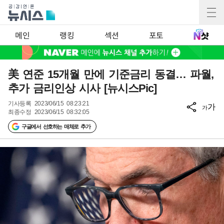
메인
랭킹
섹션
포토
美 연준 15개월 만에 기준금리 동결… 파월,
추가 금리인상 시사 [뉴시스Pic]
기사등록
2023/06/15 08:23:21
가
가
최종수정
2023/06/15 08:32:05
구글에서 선호하는 매체로 추가