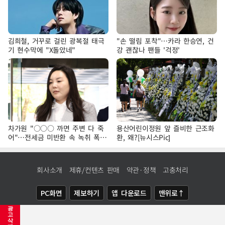
김희철, 거꾸로 걸린 광복절 태극
"손 떨림 포착"…카라 한승연, 건
기 현수막에 "X돌았네"
강 괜찮나 팬들 '걱정'
차가원 "○○○ 까면 주변 다 죽
용산어린이정원 앞 즐비한 근조화
어"…전세금 미반환 속 녹취 폭로
환, 왜?[뉴시스Pic]
파장
회사소개
제휴/컨텐츠 판매
약관·정책
고충처리
PC화면
제보하기
앱 다운로드
맨위로↑
광
COPYRIGHTⓒ
NEWSIS
ALL RIGHTS RESERVED.
고
삭