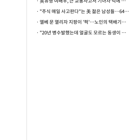
· 英유명 여배우, 큰 교통사고서 기아차 덕에 살았다
· "주식 매일 사고판다"는 美 젊은 남성들…64%가 "나는 인생의 패배자“
· 엘베 문 열리자 지팡이 '퍽'…노인의 택배기사 폭행 이유
· "20년 병수발했는데 얼굴도 모르는 동생이 유산 절반을"…배다른 형제 상속권 있을까