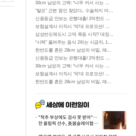
"척추 부상에도 검사 못 받아"…
전 올림픽 선수, 美봅슬레이협회
상대 소송