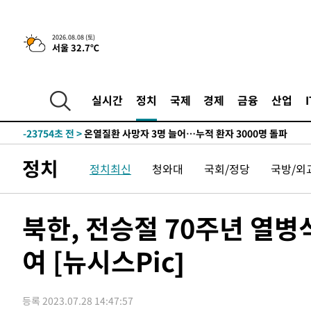
5시간 전 >
[속보]뉴욕증시 상승 마감…S&P 0.6% 나스닥 1.3%↑
-32024초 전 >
이강인 "아틀레티코 이적 기뻐…등번호 7번 의미보단 팀 
2026.08.08 (토)
서울 32.7℃
것"
-31959초 전 >
[속보]與 당대표 경선, 제주·인천 권리당원 투표 김민석 
-25733초 전 >
낮 최고 35도 '무더위'…동해안 시간당 30㎜ '강한 비'[
-25003초 전 >
[속보]이강인 "감독님이 원하는 마음 느꼈고, 많은 트로피
실시간
정치
국제
경제
금융
산업
틀레티코 이적"
-24785초 전 >
수도권 40도 육박 '펄펄'…동해안 일부 지역엔 호의주의
-23754초 전 >
온열질환 사망자 3명 늘어…누적 환자 3000명 돌파
-17699초 전 >
강릉에 시간당 81.4㎜ 물폭탄…도로 잠기고 담벼락 붕괴
정치
정치최신
청와대
국회/정당
국방/외
-13806초 전 >
백운산서 80년근 천종산삼 9뿌리 발견…감정가 1.3억원
-11516초 전 >
선재도서 해루질 나섰다 실종 60대, 닷새 만에 숨진 채 발
-9050초 전 >
남자 농구, 나고야 아시안게임서 '홈팀' 일본과 한일전
북한, 전승절 70주년 열병식
-8426초 전 >
여수 오동도 해상서 모터보트 전복…1명 사망·1명 실종
여 [뉴시스Pic]
-4653초 전 >
극한폭염 한풀 꺾이지만…'낮 최고 35도' 무더위, 열대야 
주 날씨]
-1671초 전 >
축구협회 "압수수색·성접대 논란 사과…쇄신의 기회로 삼
-188초 전 >
[속보]'압수수색·성접대 논란' 축구협회 "실망과 걱정 안겨
등록 2023.07.28 14:47:57
3시간 전 >
'최고 37도' 폭염 지속…강원동해안 최대 150㎜ 비