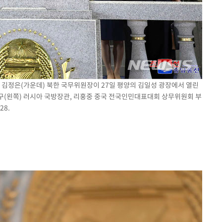
 김정은(가운데) 북한 국무위원장이 27일 평양의 김일성 광장에서 열린
구(왼쪽) 러시아 국방장관, 리훙중 중국 전국인민대표대회 상무위원회 부
28.