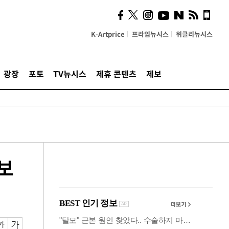
사이 해답 찾았죠"…알을
깨고 나온 '초자아'
K-Artprice
프라임뉴시스
위클리뉴시스
광장
포토
TV뉴시스
제휴 콘텐츠
제보
선보