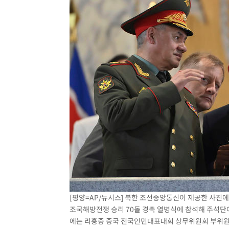
[평양=AP/뉴시스] 북한 조선중앙통신이 제공한 사진에
조국해방전쟁 승리 70돌 경축 열병식에 참석해 주석단
에는 리훙중 중국 전국인민대표대회 상무위원회 부위원장도 