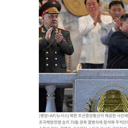
[평양=AP/뉴시스] 북한 조선중앙통신이 제공한 사진에
조국해방전쟁 승리 70돌 경축 열병식에 참석해 주석