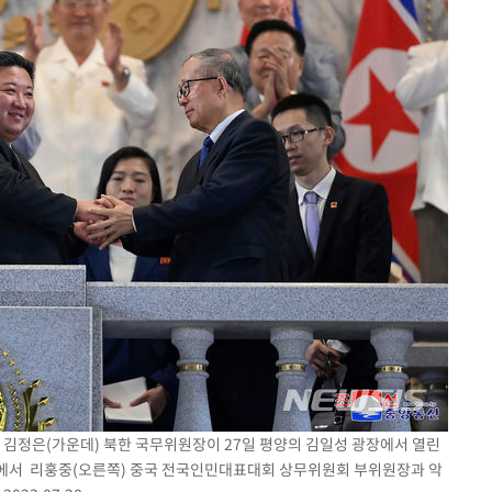
 김정은(가운데) 북한 국무위원장이 27일 평양의 김일성 광장에서 열린
단에서 리훙중(오른쪽) 중국 전국인민대표대회 상무위원회 부위원장과 악