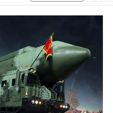
위해 뛸
승리
내일날씨]
 원해 아
보
견
계속[다음
겠다"
드려 죄송"