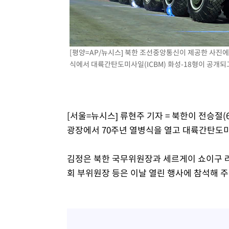
5시간 전 >
[속보]뉴욕증시 상승 마감…S&P 0.6% 나스닥 1.3%↑
[평양=AP/뉴시스] 북한 조선중앙통신이 제공한 사진에
식에서 대륙간탄도미사일(ICBM) 화성-18형이 공개되고 있
[서울=뉴시스] 류현주 기자 = 북한이 전승절
광장에서 70주년 열병식을 열고 대륙간탄도미사일
김정은 북한 국무위원장과 세르게이 쇼이구 
회 부위원장 등은 이날 열린 행사에 참석해 