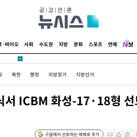
위해 뛸
승리
내일날씨]
 원해 아
IT·바이오
사회
수도권
지방
문화
스포츠
연예
보
교
북한
행정
지방정가
지방선거
견
서 ICBM 화성-17·18형 
계속[다음
겠다"
드려 죄송"
구글에서 선호하는 매체로 추가