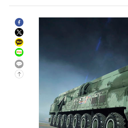
5시간 전 >
[속보]뉴욕증시 상승 마감…S&P 0.6% 나스닥 1.3%↑
-32024초 전 >
이강인 "아틀레티코 이적 기뻐…등번호 7번 의미보단 팀 
것"
-31959초 전 >
[속보]與 당대표 경선, 제주·인천 권리당원 투표 김민석 
-25733초 전 >
낮 최고 35도 '무더위'…동해안 시간당 30㎜ '강한 비'[
-25003초 전 >
[속보]이강인 "감독님이 원하는 마음 느꼈고, 많은 트로피
틀레티코 이적"
-24785초 전 >
수도권 40도 육박 '펄펄'…동해안 일부 지역엔 호의주의
-23754초 전 >
온열질환 사망자 3명 늘어…누적 환자 3000명 돌파
-17699초 전 >
강릉에 시간당 81.4㎜ 물폭탄…도로 잠기고 담벼락 붕괴
-13806초 전 >
백운산서 80년근 천종산삼 9뿌리 발견…감정가 1.3억원
-11516초 전 >
선재도서 해루질 나섰다 실종 60대, 닷새 만에 숨진 채 발
-9050초 전 >
남자 농구, 나고야 아시안게임서 '홈팀' 일본과 한일전
-8426초 전 >
여수 오동도 해상서 모터보트 전복…1명 사망·1명 실종
-4653초 전 >
극한폭염 한풀 꺾이지만…'낮 최고 35도' 무더위, 열대야 
주 날씨]
-1671초 전 >
축구협회 "압수수색·성접대 논란 사과…쇄신의 기회로 삼
-188초 전 >
[속보]'압수수색·성접대 논란' 축구협회 "실망과 걱정 안겨
3시간 전 >
'최고 37도' 폭염 지속…강원동해안 최대 150㎜ 비