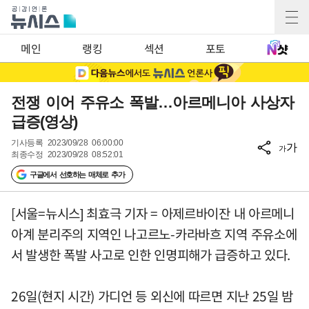
메인
랭킹
섹션
포토
전쟁 이어 주유소 폭발…아르메니아 사상자
급증(영상)
기사등록
2023/09/28 06:00:00
가
가
최종수정
2023/09/28 08:52:01
구글에서 선호하는 매체로 추가
[서울=뉴시스] 최효극 기자 = 아제르바이잔 내 아르메니
아계 분리주의 지역인 나고르노-카라바흐 지역 주유소에
서 발생한 폭발 사고로 인한 인명피해가 급증하고 있다.
26일(현지 시간) 가디언 등 외신에 따르면 지난 25일 밤