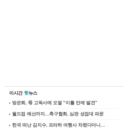
이시간
핫
뉴스
방은희, 母 고독사에 오열 "이틀 만에 발견"
월드컵 예선까지…축구협회, 심판 성접대 파문
한국 떠난 김지수, 프라하 여행사 차렸다더니…