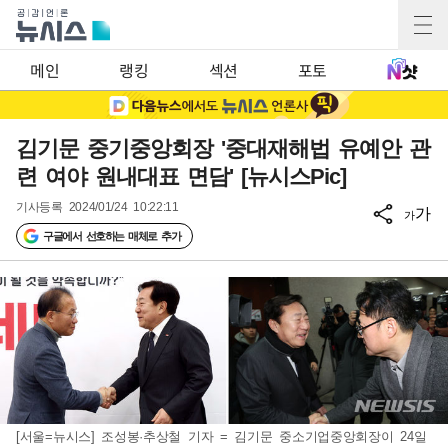
메인
랭킹
섹션
포토
김기문 중기중앙회장 '중대재해법 유예안 관
련 여야 원내대표 면담' [뉴시스Pic]
기사등록
2024/01/24 10:22:11
가
가
구글에서 선호하는 매체로 추가
[서울=뉴시스] 조성봉·추상철 기자 = 김기문 중소기업중앙회장이 24일