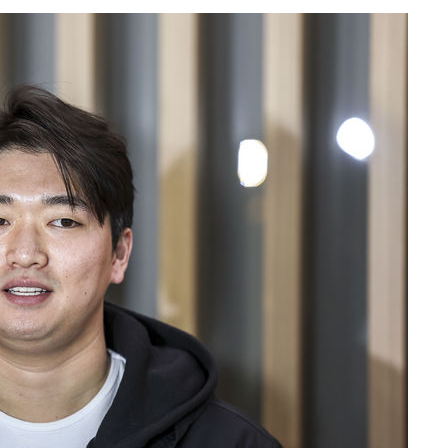
다"
협"
4%↑
침 준수"
수수색
태세 강
어"
·당황'
'
 혐의