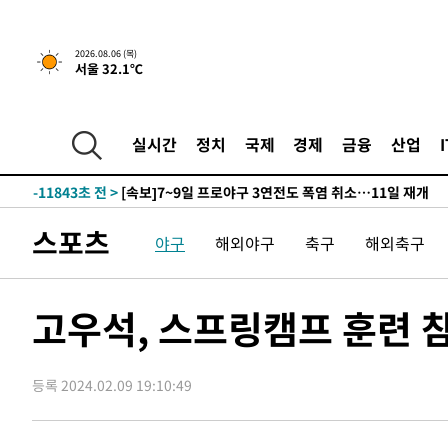
-29308초 전 >
경찰, '홍명보는 2순위' 결론냈던 스포츠윤리센터도 압
-14904초 전 >
[속보]합참 "北 발사체는 단거리탄도미사일…감시·경계
2026.08.06 (목)
서울 32.1℃
화"
-14652초 전 >
日방위성, 北이 동해로 쏜 발사체는 탄도미사일 가능성
-13082초 전 >
[속보] SKT, 에이닷 서비스 장애 발생…"원인 파악 중"
-12488초 전 >
[속보]합참 "북, 동해상으로 미상 발사체 발사"
실시간
정치
국제
경제
금융
산업
-11884초 전 >
'낮 최고 39도' 불볕더위…한밤 열대야도 계속[내일날씨]
-11843초 전 >
[속보]7~9일 프로야구 3연전도 폭염 취소…11일 재개
-11505초 전 >
"韓 외환시장 개입 관측 배경엔 美의 대한국 무역적자 있
스포츠
야구
해외야구
축구
해외축구
-11332초 전 >
'월드컵 탈락 후폭풍' 축구협회…초유의 압수수색에 '충격
-11172초 전 >
서울 낮 37.9도, 올여름 최고치 경신…영등포 순간 '40도
-10734초 전 >
[속보]종합특검, 대검 추가 압수수색…내란 중요임무종사
고우석, 스프링캠프 훈련 참
-6829초 전 >
[속보]코스닥, 800p 회복…0.26% 오른 801.67 마감
-6759초 전 >
[속보]코스피, 301.88포인트(4.58%) 내린 6296.38 마감
등록 2024.02.09 19:10:49
-6624초 전 >
[속보]원·달러 환율, 0.7원 내린 1423.8원 마감
-4223초 전 >
"여기 떨어졌다"…다누리, 스페이스X 로켓 달 충돌 흔적 
-1268초 전 >
손흥민, 5경기 연속골 실패…LAFC는 승부차기 끝 과달라