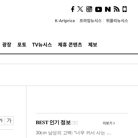
의견, 국토부·LH에 충실히
전달할 것"
K-Artprice
프라임뉴시스
위클리뉴시스
광장
포토
TV뉴시스
제휴 콘텐츠
제보