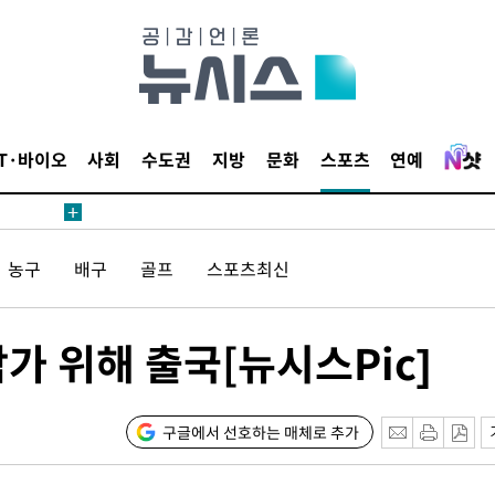
수수색
태세 강
IT·바이오
사회
수도권
지방
문화
스포츠
연예
어"
농구
배구
골프
스포츠최신
·당황'
'
 혐의
가 위해 출국[뉴시스Pic]
구글에서 선호하는 매체로 추가
포착
하라 격파