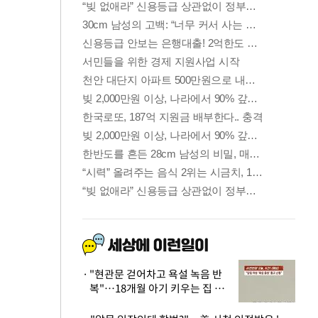
"현관문 걷어차고 욕설 녹음 반
복"…18개월 아기 키우는 집 뒤
흔든 '앞집의 비극'