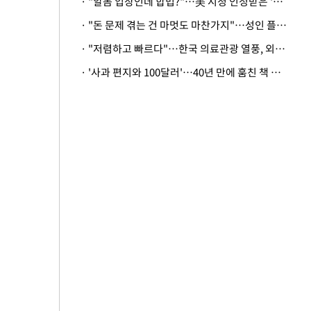
· "알몸 입장인데 합법?"…美 시청 인정받은 '누드' 레스토랑 화제
· "돈 문제 겪는 건 마멋도 마찬가지"…성인 플랫폼에 등장한 뜻밖의 스타
· "저렴하고 빠르다"…한국 의료관광 열풍, 외신도 주목
· '사과 편지와 100달러'…40년 만에 훔친 책 돌려준 美 절도범