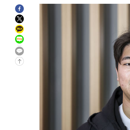
1시간 전 >
내일까지 39도 '펄펄'…기상청 "태풍 지나며 폭염 잠시 꺾인
1시간 전 >
트럼프, 한국계 진보 주지사 후보 맹공…"공산주의가 최대 위
-31850초 전 >
[속보] 뉴욕증시, 혼조 출발…나스닥 0.3%↓, 다우 0.1
-30643초 전 >
축구협회, 15년 전 심판 성 접대 파문에 "현재는 내부 지
-29328초 전 >
경찰, '홍명보는 2순위' 결론냈던 스포츠윤리센터도 압
-14924초 전 >
[속보]합참 "北 발사체는 단거리탄도미사일…감시·경계
화"
-14672초 전 >
日방위성, 北이 동해로 쏜 발사체는 탄도미사일 가능성
-13102초 전 >
[속보] SKT, 에이닷 서비스 장애 발생…"원인 파악 중"
-12508초 전 >
[속보]합참 "북, 동해상으로 미상 발사체 발사"
-11904초 전 >
'낮 최고 39도' 불볕더위…한밤 열대야도 계속[내일날씨]
-11863초 전 >
[속보]7~9일 프로야구 3연전도 폭염 취소…11일 재개
-11525초 전 >
"韓 외환시장 개입 관측 배경엔 美의 대한국 무역적자 있
-11352초 전 >
'월드컵 탈락 후폭풍' 축구협회…초유의 압수수색에 '충격
-11192초 전 >
서울 낮 37.9도, 올여름 최고치 경신…영등포 순간 '40도
-10754초 전 >
[속보]종합특검, 대검 추가 압수수색…내란 중요임무종사
-6849초 전 >
[속보]코스닥, 800p 회복…0.26% 오른 801.67 마감