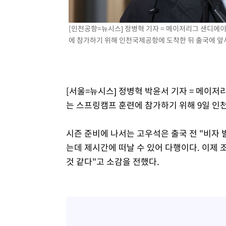
-6779초 전 >
[속보]코스피, 301.88포인트(4.58%) 내린 6296.38 마감
-6644초 전 >
[속보]원·달러 환율, 0.7원 내린 1423.8원 마감
[인천공항=뉴시스] 정병혁 기자 = 메이저리그 샌디에
에 참가하기 위해 인천국제공항에 도착한 뒤 출국에 앞서 
-4243초 전 >
"여기 떨어졌다"…다누리, 스페이스X 로켓 달 충돌 흔적 
-1288초 전 >
손흥민, 5경기 연속골 실패…LAFC는 승부차기 끝 과달라
1시간 전 >
내일까지 39도 '펄펄'…기상청 "태풍 지나며 폭염 잠시 꺾인
1시간 전 >
트럼프, 한국계 진보 주지사 후보 맹공…"공산주의가 최대 위
[서울=뉴시스] 정병혁 박윤서 기자 = 메이
는 스프링캠프 훈련에 참가하기 위해 9일 인
시즌 준비에 나서는 고우석은 출국 전 "비자
는데 제시간에 떠날 수 있어 다행이다. 이제 
것 같다"고 소감을 전했다.