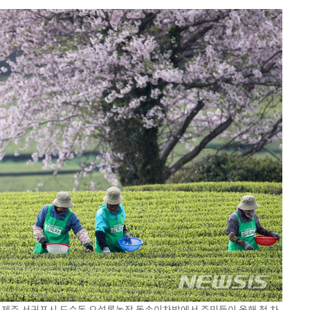
일 제주 서귀포시 도순동 오설록농장 돌송이차밭에서 주민들이 올해 첫 차