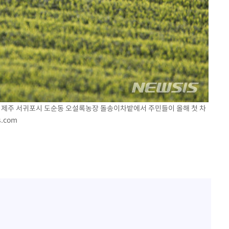
일 제주 서귀포시 도순동 오설록농장 돌송이차밭에서 주민들이 올해 첫 차
s.com