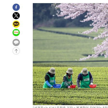
-827초 전 >
[속보]뉴욕증시 상승 마감…S&P 0.6% 나스닥 1.3%↑
[서귀포=뉴시스] 우장호 기자 = 봄계절이 깊어가는 5