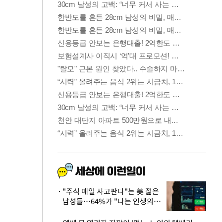
"주식 매일 사고판다"는 美 젊은
남성들…64%가 "나는 인생의
패배자“