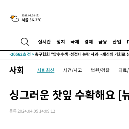
-827초 전 >
[속보]뉴욕증시 상승 마감…S&P 0.6% 나스닥 1.3%↑
-30388초 전 >
선재도서 해루질 나섰다 실종 60대, 닷새 만에 숨진 채 발
2026.08.08 (토)
서울 36.2℃
-27922초 전 >
남자 농구, 나고야 아시안게임서 '홈팀' 일본과 한일전
-27298초 전 >
여수 오동도 해상서 모터보트 전복…1명 사망·1명 실종
-23525초 전 >
극한폭염 한풀 꺾이지만…'낮 최고 35도' 무더위, 열대야
실시간
정치
국제
경제
금융
산업
주 날씨]
-20543초 전 >
축구협회 "압수수색·성접대 논란 사과…쇄신의 기회로 
-19060초 전 >
[속보]'압수수색·성접대 논란' 축구협회 "실망과 걱정 
송"
-7681초 전 >
'최고 37도' 폭염 지속…강원동해안 최대 150㎜ 비
사회
사회최신
사건/사고
법원/검찰
의료
-807초 전 >
[속보]뉴욕증시 상승 마감…S&P 0.6% 나스닥 1.3%↑
-30408초 전 >
선재도서 해루질 나섰다 실종 60대, 닷새 만에 숨진 채 발
-27942초 전 >
남자 농구, 나고야 아시안게임서 '홈팀' 일본과 한일전
싱그러운 찻잎 수확해요 [뉴
-27318초 전 >
여수 오동도 해상서 모터보트 전복…1명 사망·1명 실종
-23545초 전 >
극한폭염 한풀 꺾이지만…'낮 최고 35도' 무더위, 열대야
주 날씨]
등록 2024.04.05 14:09:12
-20563초 전 >
축구협회 "압수수색·성접대 논란 사과…쇄신의 기회로 
-19080초 전 >
[속보]'압수수색·성접대 논란' 축구협회 "실망과 걱정 
송"
-7701초 전 >
'최고 37도' 폭염 지속…강원동해안 최대 150㎜ 비