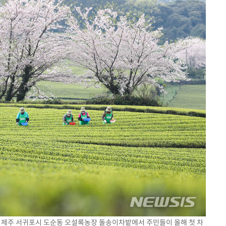
일 제주 서귀포시 도순동 오설록농장 돌송이차밭에서 주민들이 올해 첫 차