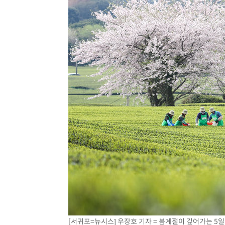
[서귀포=뉴시스] 우장호 기자 = 봄계절이 깊어가는 5