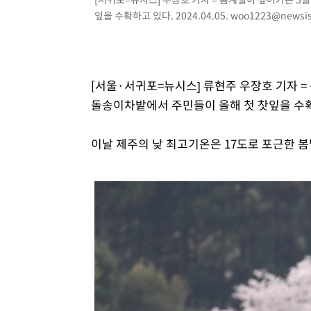
잎을 수확하고 있다. 2024.04.05.
woo1223@newsi
[서울·서귀포=뉴시스] 류현주 우장호 기자 
돌송이차밭에서 주민들이 올해 첫 찻잎을 수
이날 제주의 낮 최고기온은 17도로 포근한 