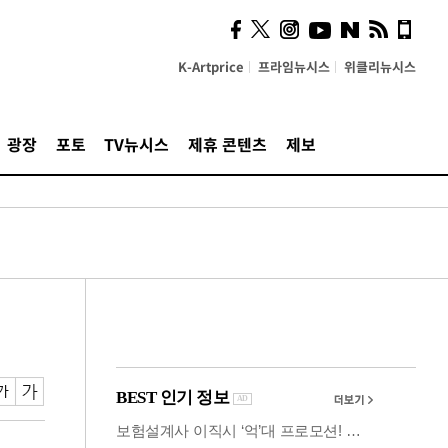
사이 해답 찾았죠"…알을
깨고 나온 '초자아'
K-Artprice
프라임뉴시스
위클리뉴시스
광장
포토
TV뉴시스
제휴 콘텐츠
제보