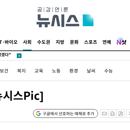
견
 계속[다음
IT·바이오
사회
수도권
지방
문화
스포츠
연예
삼겠다"
안겨드려 죄
/보건
복지
교육
노동
환경
날씨
수능
견
시스Pic]
 계속[다음
삼겠다"
구글에서 선호하는 매체로 추가
안겨드려 죄