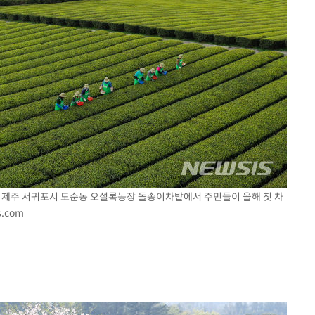
일 제주 서귀포시 도순동 오설록농장 돌송이차밭에서 주민들이 올해 첫 차
s.com