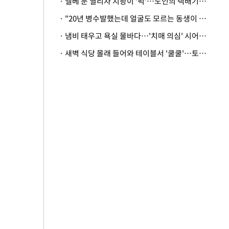
· 엘베 문 열리자 지팡이 '퍽'…노인의 택배기사 폭행 이유
· "20년 병수발했는데 얼굴도 모르는 동생이 유산 절반을"…배다른 형제 상속권 있을까
· 냄비 태우고 욕실 물바다…'치매 의심' 시어머니 검사 권유했다가 '날벼락'
· 새벽 식당 몰래 들어와 테이블서 '쿨쿨'…토사물 남기고 사라진 남성