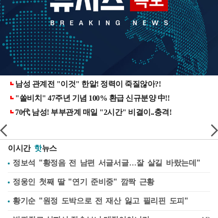
이시간
핫
뉴스
정보석 "황정음 전 남편 서글서글…잘 살길 바랐는데"
정웅인 첫째 딸 "연기 준비중" 깜짝 근황
황기순 "원정 도박으로 전 재산 잃고 필리핀 도피"