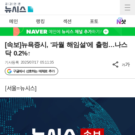
메인
랭킹
섹션
포토
[속보]뉴욕증시, '파월 해임설'에 출렁…나스
닥 0.2%↑
기사등록
2025/07/17 05:11:35
가
가
구글에서 선호하는 매체로 추가
[서울=뉴시스]