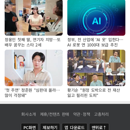
정웅인 첫째 딸, 연기자 지망…또
정부, 전 산업에 'AI 옷' 입힌다…
배우 꿈꾸는 스타 2세
AI 로봇 연 1000대 보급 추진
'첫 주연' 정준원 "심판대 올라…
황기순 "원정 도박으로 전 재산
많이 걱정돼"
잃고 필리핀 도피"
회사소개
제휴/컨텐츠 판매
약관·정책
고충처리
PC화면
제보하기
앱 다운로드
맨위로↑