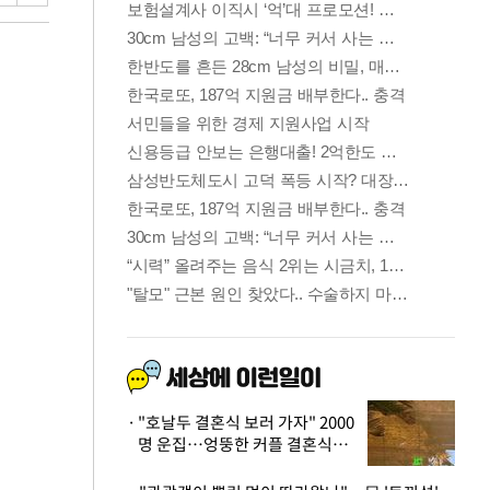
"호날두 결혼식 보러 가자" 2000
명 운집…엉뚱한 커플 결혼식에
'황당'