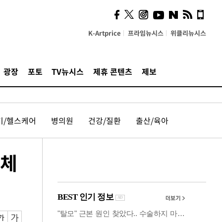
사이 해답 찾았죠"…알을
깨고 나온 '초자아'
K-Artprice
프라임뉴시스
위클리뉴시스
광장
포토
TV뉴시스
제휴 콘텐츠
제보
기/헬스케어
병의원
건강/질환
출산/육아
‘체