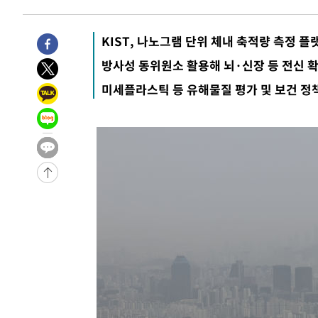
44.53%
-25170초 전 >
[속보]與전대 권리당원투표…강원·경북 김민석, 대구 정
-24977초 전 >
[속보]與 당대표 경선, 경북 권리당원 투표 김민석 47.3
KIST, 나노그램 단위 체내 축적량 측정 플
45.71%
-24879초 전 >
[속보]與 당대표 경선, 대구 권리당원 투표 정청래 47.8
방사성 동위원소 활용해 뇌·신장 등 전신 
46.35%
-24676초 전 >
[속보]與 당대표 경선, 강원 권리당원 투표 김민석 승리…5
미세플라스틱 등 유해물질 평가 및 보건 정
득표
-22594초 전 >
"일본축구협회, 대한축구협회 성 접대 의혹 심판 조사"
-15236초 전 >
[속보]장은수, KLPGA 제주삼다수 역전 우승…데뷔 10년
정상
-10601초 전 >
"얼마나 더웠으면"…안동 물길공원서 헤엄친 구렁이 '소
-10528초 전 >
손흥민, 68분 뛰고 2경기 침묵…LAFC, 톨루카에 1-0 승
-9800초 전 >
'2경기 연속 침묵' 손흥민, 톨루카전 68분만 뛰고 슈팅 0개
-8552초 전 >
이강인, 오늘 서울서 AT마드리드 입단식…'전례 없는 특급
1시간 전 >
'여긴 20도, 저긴 50도'…열화상 카메라로 본 폭염 저감시설 
1시간 전 >
콜롬비아 신임 우파 대통령 취임 하루만에 차량폭탄 폭발 사건
3시간 전 >
튀르키예 외무장관, "메카 3국 방위협정은 이란이 목표 아냐 "
3시간 전 >
이군이 불법 군시설 건설한 레바논 남부에서 레바논군 3명 폭
4시간 전 >
[속보]美중부 사령관, 이스라엘 긴급방문 다중화된 전선 상황