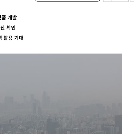
청래 승리
7%·정청래
랫폼 개발
2%·김민석
확산 확인
0.30%
책 활용 기대
 차에 첫
동'
리(종합)
대우'
'온도차'
 밝혀
발로 부상
 논의