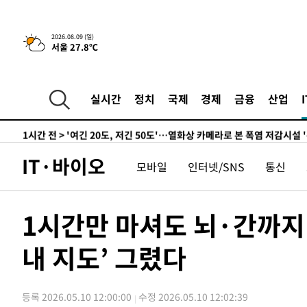
득표
-22554초 전 >
"일본축구협회, 대한축구협회 성 접대 의혹 심판 조사"
-15196초 전 >
[속보]장은수, KLPGA 제주삼다수 역전 우승…데뷔 10년
2026.08.09 (일)
서울 27.8℃
정상
-10561초 전 >
"얼마나 더웠으면"…안동 물길공원서 헤엄친 구렁이 '소
-10488초 전 >
손흥민, 68분 뛰고 2경기 침묵…LAFC, 톨루카에 1-0 승
-9760초 전 >
'2경기 연속 침묵' 손흥민, 톨루카전 68분만 뛰고 슈팅 0개
실시간
정치
국제
경제
금융
산업
-8512초 전 >
이강인, 오늘 서울서 AT마드리드 입단식…'전례 없는 특급
1시간 전 >
'여긴 20도, 저긴 50도'…열화상 카메라로 본 폭염 저감시설 
1시간 전 >
콜롬비아 신임 우파 대통령 취임 하루만에 차량폭탄 폭발 사건
IT·바이오
모바일
인터넷/SNS
통신
3시간 전 >
튀르키예 외무장관, "메카 3국 방위협정은 이란이 목표 아냐 "
3시간 전 >
이군이 불법 군시설 건설한 레바논 남부에서 레바논군 3명 폭
4시간 전 >
[속보]美중부 사령관, 이스라엘 긴급방문 다중화된 전선 상황
1시간만 마셔도 뇌·간까지
-31024초 전 >
이강인 ATM 입단식에 '상암벌 들썩'…"세계적인 선수 
내 지도’ 그렸다
-30020초 전 >
태풍 돌핀, 중 저장성 타이저우시 해안에 상륙 (1보)
-27366초 전 >
AT마드리드 데뷔 앞둔 이강인, 맨시티전 선발 대신 '벤치 
-25996초 전 >
[속보]與 강원·TK 당원투표 합산 김민석 48.54%로 
등록 2026.05.10 12:00:00
수정 2026.05.10 12:02:39
44.40%
-25330초 전 >
與 강원·TK 당원투표 합산 김민석 46.01%로 승리…정