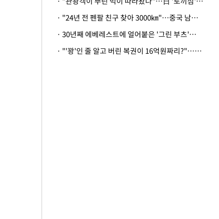
· "관광객이 뿌린 먹이 따라왔나"…日 '토끼섬' 멧돼지, 토끼까지 사냥
· "24년 전 펜팔 친구 찾아 3000㎞"…중국 남성 사연에 '뭉클'
· 30년째 에베레스트에 얼어붙은 '그린 부츠'…드디어 가족 품으로
· "'꽝'인 줄 알고 버린 복권이 16억원짜리?"…극적으로 되찾은 사연