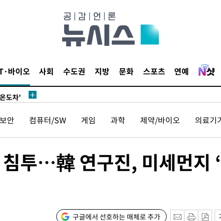
 차에 첫
동'
리(종합)
IT·바이오
사회
수도권
지방
문화
스포츠
연예
대우'
'온도차'
보안
컴퓨터/SW
게임
과학
제약/바이오
의료기
 밝혀
발로 부상
 논의
 침투…韓 연구진, 미세먼지 
되길"
시작'
승리…정청래
구글에서 선호하는 매체로 추가
청래