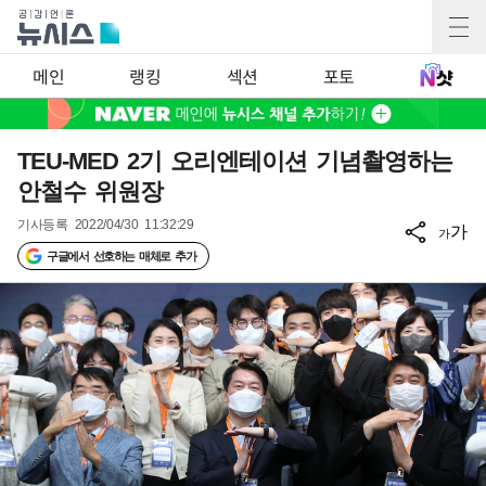
메인
랭킹
섹션
포토
TEU-MED 2기 오리엔테이션 기념촬영하는
안철수 위원장
기사등록
2022/04/30 11:32:29
가
가
구글에서 선호하는 매체로 추가