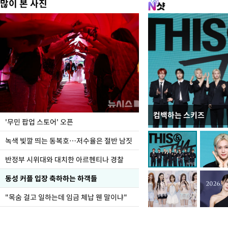
많이 본 사진
컴백하는 스키즈
지석천 뒤덮은 개구리
'무민 팝업 스토어' 오픈
녹색 빛깔 띄는 동복호…저수율은 절반 남짓
반정부 시위대와 대치한 아르헨티나 경찰
동성 커플 입장 축하하는 하객들
"목숨 걸고 일하는데 임금 체납 웬 말이냐"