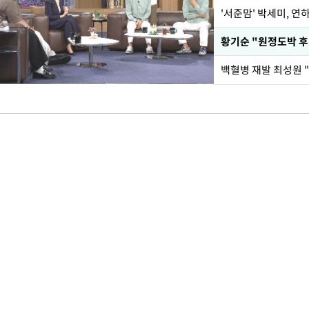
'서준맘' 박세미, 연
황기순 "원정도박 후
백혈병 재발 최성원 "