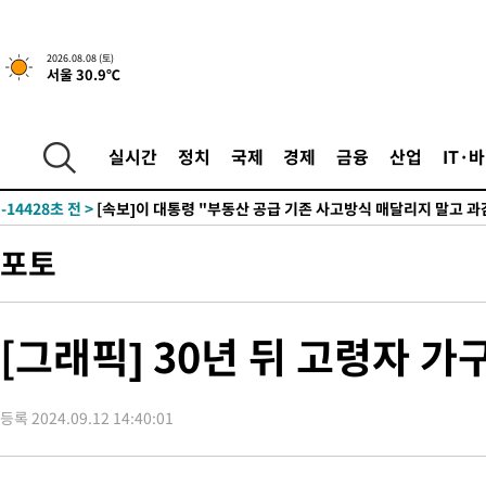
2026.08.08 (토)
서울 30.9℃
2시간 전 >
[속보]규제합리화위원회 부위원장에 김태유 서울대 공대 교수…이
후임
-21978초 전 >
이강인, 폭염 속 AT마드리드 첫 훈련…80명 식사 대접까지(종
-19117초 전 >
미 사업체 일자리, 7월에 2.3만개 순감하고 그 전 2개월 10.3
실시간
정치
국제
경제
금융
산업
IT·
하향수정 (2보)
-18565초 전 >
[속보] 미 사업체, 일자리 7월에 2.3만 개 줄어…실업률은 4.1
↓
-14428초 전 >
[속보]이 대통령 "부동산 공급 기존 사고방식 매달리지 말고 
실천"
-13513초 전 >
이란, "오만과 '중앙 단일 루트' 합의…북쪽 인바운드·남쪽 아
포토
운드는 임시"
-5081초 전 >
"낮 기온 소폭 하락"…수도권 폭염중대경보, 폭염경보로 하향
-5045초 전 >
[속보]이 대통령, '호우피해' 안동·의성 관할 4개 면 특별재난지
포
-5008초 전 >
[단독]중수청 지원 검사들, 정원 초과 시 낮은 계급 임용…희망지
[그래픽] 30년 뒤 고령자 가구
갈 수도
-2979초 전 >
낮 최고 37도 찜통더위…곳곳 소나기·강원 많은 비[내일날씨]
-1285초 전 >
SK하이닉스, 용인·청주 팹에 54조 투자…"AI 메모리 수요 선제
응"
등록 2024.09.12 14:40:01
30분 전 >
여자배구 이재영·이다영 자매, 아제르바이잔 투란VC 입단
43분 전 >
외국인 심판 성 접대 7경기 들여다보니…한국 축구 '5승 2무'
47분 전 >
[속보]코스닥, 2.86포인트(0.36%) 내린 798.81마감