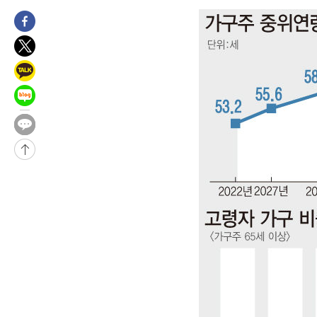
48분 전 >
[속보]코스피, 6200선 약보합…0.60% 내린 6258.77에 마쳐
48분 전 >
[속보]원·달러 환율, 7.7원 내린 1416.1원 마감
50분 전 >
[속보] 노원서 40.1도 관측…서울, 2018년 이후 첫 40도
1시간 전 >
[속보]종합특검, '계엄 수용공간 확보' 신용해 前교정본부장 기소
1시간 전 >
외신들도 주목한 韓축구 파문…"국민적 공분에 수사 재개"
1시간 전 >
11시간 압수수색에 성접대 파문까지…'쑥대밭' 된 축구협회
2시간 전 >
[속보]규제합리화위원회 부위원장에 김태유 서울대 공대 교수…이
후임
-21978초 전 >
이강인, 폭염 속 AT마드리드 첫 훈련…80명 식사 대접까지(종
-19117초 전 >
미 사업체 일자리, 7월에 2.3만개 순감하고 그 전 2개월 10.3
하향수정 (2보)
-18565초 전 >
[속보] 미 사업체, 일자리 7월에 2.3만 개 줄어…실업률은 4.1
↓
-14428초 전 >
[속보]이 대통령 "부동산 공급 기존 사고방식 매달리지 말고 
실천"
-13513초 전 >
이란, "오만과 '중앙 단일 루트' 합의…북쪽 인바운드·남쪽 아
운드는 임시"
-5081초 전 >
"낮 기온 소폭 하락"…수도권 폭염중대경보, 폭염경보로 하향
-5045초 전 >
[속보]이 대통령, '호우피해' 안동·의성 관할 4개 면 특별재난지
포
-5008초 전 >
[단독]중수청 지원 검사들, 정원 초과 시 낮은 계급 임용…희망지
갈 수도
-2979초 전 >
낮 최고 37도 찜통더위…곳곳 소나기·강원 많은 비[내일날씨]