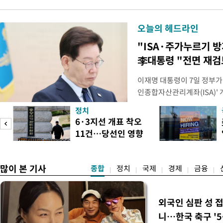
오늘의 헤드라인
"ISA·주가누르기 
李대통령 "전면 재검
이재명 대통령이 7일 정부가
인종합자산관리계좌(ISA)' 
안'을 전면 재검토 할 것을 
정치
들과의 상황 점검 회의에서 I
6·3지선 개표 착오
지법안을 둘러싼 투자자들의 
11건…당선인 영향
았다. 이 자리에서 이 대통령
도
없어
많이 본 기사
종합
정치
국제
경제
금융
외국인 심판 성 
니…한국 축구 '5