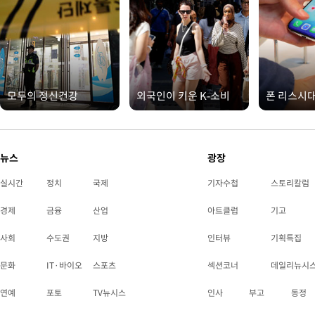
모두의 정신건강
외국인이 키운 K-소비
폰 리스시
뉴스
광장
실시간
정치
국제
기자수첩
스토리칼럼
경제
금융
산업
아트클럽
기고
사회
수도권
지방
인터뷰
기획특집
문화
IT·바이오
스포츠
섹션코너
데일리뉴시
연예
포토
TV뉴시스
인사
부고
동정