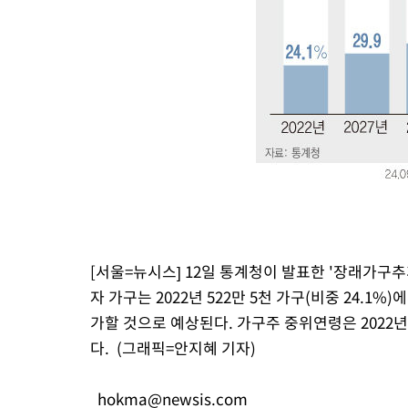
-1285초 전 >
SK하이닉스, 용인·청주 팹에 54조 투자…"AI 메모리 수요 선제
응"
30분 전 >
여자배구 이재영·이다영 자매, 아제르바이잔 투란VC 입단
43분 전 >
외국인 심판 성 접대 7경기 들여다보니…한국 축구 '5승 2무'
47분 전 >
[속보]코스닥, 2.86포인트(0.36%) 내린 798.81마감
48분 전 >
[속보]코스피, 6200선 약보합…0.60% 내린 6258.77에 마쳐
48분 전 >
[속보]원·달러 환율, 7.7원 내린 1416.1원 마감
50분 전 >
[속보] 노원서 40.1도 관측…서울, 2018년 이후 첫 40도
1시간 전 >
[속보]종합특검, '계엄 수용공간 확보' 신용해 前교정본부장 기소
1시간 전 >
외신들도 주목한 韓축구 파문…"국민적 공분에 수사 재개"
1시간 전 >
11시간 압수수색에 성접대 파문까지…'쑥대밭' 된 축구협회
[서울=뉴시스] 12일 통계청이 발표한 '장래가구추계
2시간 전 >
[속보]규제합리화위원회 부위원장에 김태유 서울대 공대 교수…이
자 가구는 2022년 522만 5천 가구(비중 24.1%)에서
후임
가할 것으로 예상된다. 가구주 중위연령은 2022년 5
다. (그래픽=안지혜 기자)
hokma@newsis.com