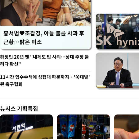
홍서범♥조갑경, 아들 불륜 사과 후
근황…밝은 미소
황정민 20년 팬 "내게도 밥 사줘…상대 주장 틀
리다 확신"
11시간 압수수색에 성접대 파문까지…'쑥대밭'
된 축구협회
뉴시스 기획특집