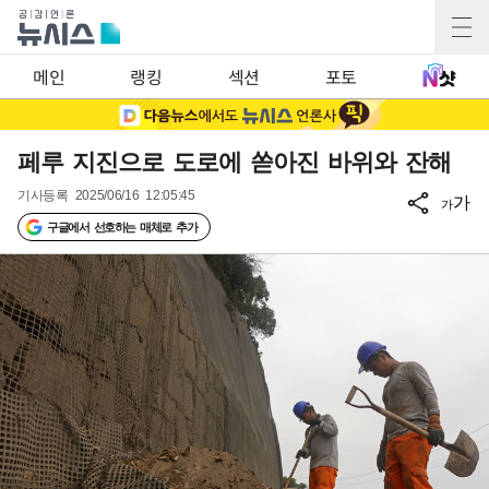
메인
랭킹
섹션
포토
페루 지진으로 도로에 쏟아진 바위와 잔해
기사등록
2025/06/16 12:05:45
가
가
구글에서 선호하는 매체로 추가