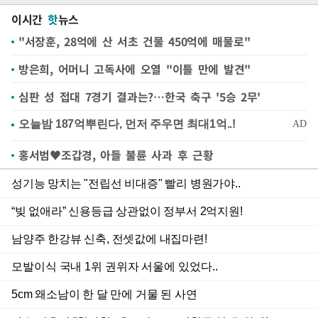
이시간
핫
뉴스
"서장훈, 28억에 산 서초 건물 450억에 매물로"
방은희, 어머니 고독사에 오열 "이틀 만에 발견"
심판 성 접대 7경기 결과는?…한국 축구 '5승 2무'
홍서범♥조갑경, 아들 불륜 사과 후 근황