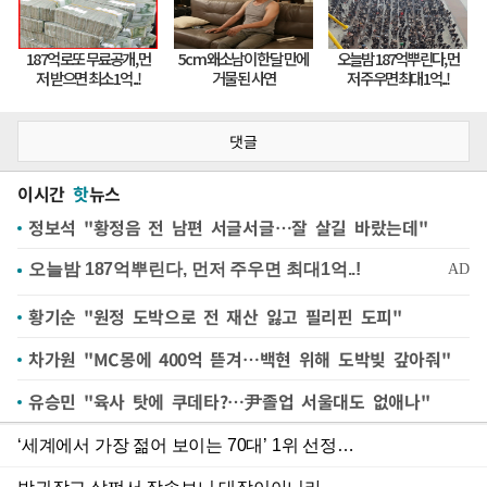
댓글
이시간
핫
뉴스
정보석 "황정음 전 남편 서글서글…잘 살길 바랐는데"
황기순 "원정 도박으로 전 재산 잃고 필리핀 도피"
차가원 "MC몽에 400억 뜯겨…백현 위해 도박빚 갚아줘"
유승민 "육사 탓에 쿠데타?…尹졸업 서울대도 없애나"