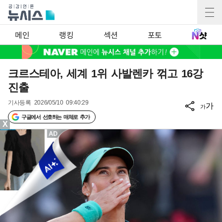
메인
랭킹
섹션
포토
크르스테아, 세계 1위 사발렌카 꺾고 16강
진출
기사등록
2026/05/10 09:40:29
가
가
구글에서 선호하는 매체로 추가
X