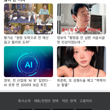
황기순 "원정 도박으로 전 재산
정보석 "황정음 전 남편 서글서글
잃고 필리핀 도피"
한 인상이었는데…"
정부, 전 산업에 'AI 옷' 입힌다…
최준희, 또 성형수술 예고 "짝짝이
AI 로봇 연 1000대 보급 추진
눈 탈출"
회사소개
제휴/컨텐츠 판매
약관·정책
고충처리