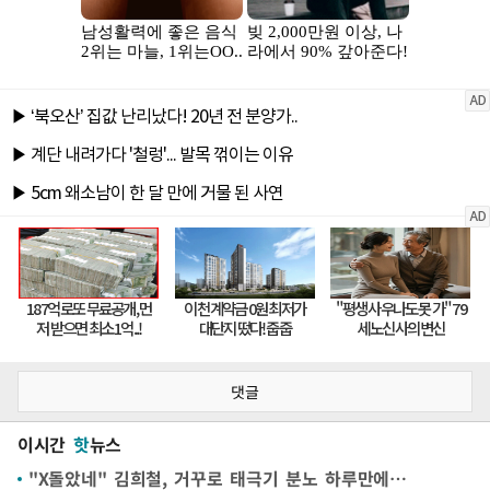
댓글
이시간
핫
뉴스
"X돌았네" 김희철, 거꾸로 태극기 분노 하루만에…