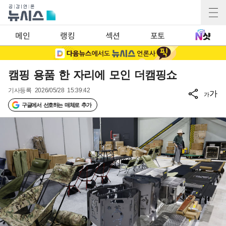
메인
랭킹
섹션
포토
캠핑 용품 한 자리에 모인 더캠핑쇼
기사등록
2026/05/28 15:39:42
가
가
구글에서 선호하는 매체로 추가