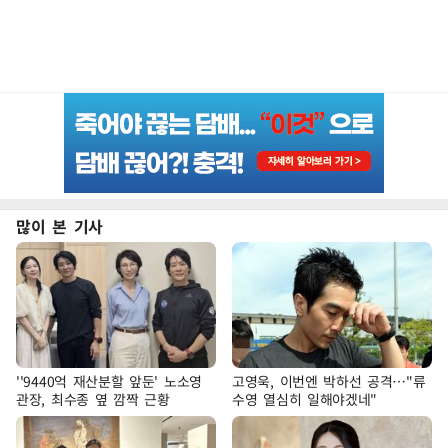
많이 본 기사
''9440억 재산분할 앞둔' 노소영
고영욱, 이번엔 박하선 공격…"류
관장, 최수종 옆 깜짝 근황
수영 열심히 일해야겠네"