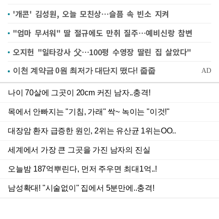
'개콘' 김성원, 오늘 모친상…슬픔 속 빈소 지켜
"엄마 무서워" 딸 절규에도 만취 질주…예비신랑 참변
오지헌 "일타강사 父…100평 수영장 딸린 집 살았다"