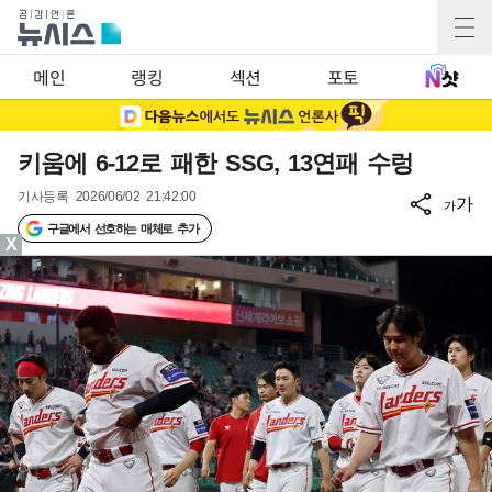
메인
랭킹
섹션
포토
키움에 6-12로 패한 SSG, 13연패 수렁
기사등록
2026/06/02 21:42:00
가
가
구글에서 선호하는 매체로 추가
X