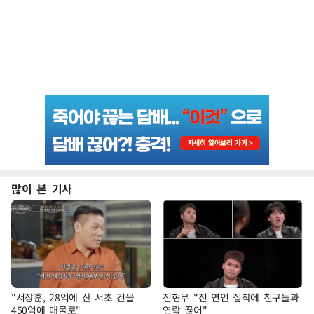
많이 본 기사
"서장훈, 28억에 산 서초 건물
전현무 "전 연인 집착에 친구들과
450억에 매물로"
연락 끊어"