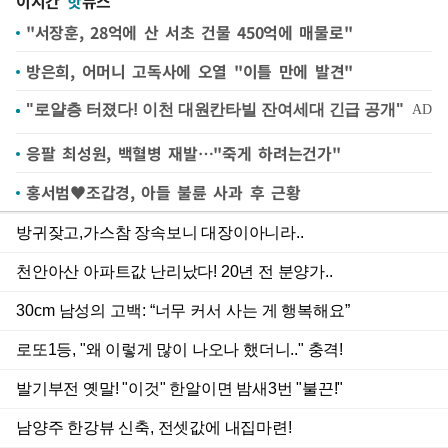
이시간
핫
뉴스
"서장훈, 28억에 산 서초 건물 450억에 매물로"
방은희, 어머니 고독사에 오열 "이틀 만에 발견"
응팔 최성원, 백혈병 재발…"죽게 하려는건가"
홍서범♥조갑경, 아들 불륜 사과 후 근황