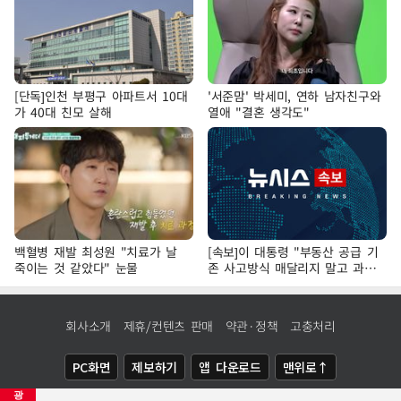
[단독]인천 부평구 아파트서 10대
'서준맘' 박세미, 연하 남자친구와
가 40대 친모 살해
열애 "결혼 생각도"
백혈병 재발 최성원 "치료가 날
[속보]이 대통령 "부동산 공급 기
죽이는 것 같았다" 눈물
존 사고방식 매달리지 말고 과감
히 실천"
회사소개
제휴/컨텐츠 판매
약관·정책
고충처리
PC화면
제보하기
앱 다운로드
맨위로↑
광