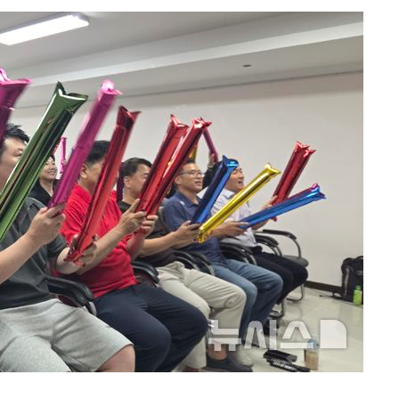
장 기소
회
교수…이병
절차 개시
.3%↑
말고 과감히
쪽 아웃바
 하향
별재난지역
…희망지 못
날씨]
요 선제 대
단
무'