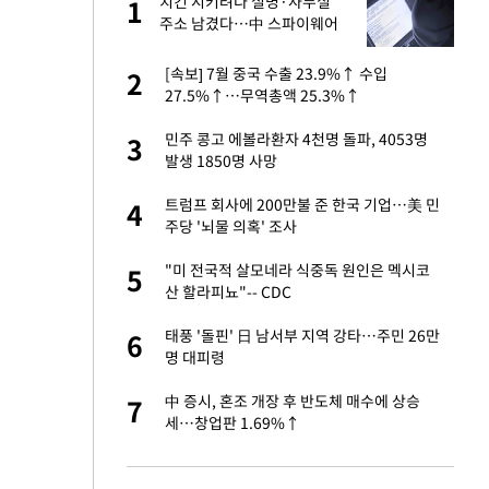
건물
치킨 시키려다 실명·사무실
1
1
주소 남겼다…中 스파이웨어
꼬리 밟혔다
친구들과 연락 끊어"
[속보] 7월 중국 수출 23.9%↑ 수입
2
2
27.5%↑…무역총액 25.3%↑
·국가대표 병행하더
민주 콩고 에볼라환자 4천명 돌파, 4053명
3
3
발생 1850명 사망
 분기배당 결정…3
트럼프 회사에 200만불 준 한국 기업…美 민
4
4
표
주당 '뇌물 의혹' 조사
경기 들여다보니…한
"미 전국적 살모네라 식중독 원인은 멕시코
5
5
산 할라피뇨"-- CDC
 사과 후 근황…밝
태풍 '돌핀' 日 남서부 지역 강타…주민 26만
6
6
명 대피령
75원 분기 배
中 증시, 혼조 개장 후 반도체 매수에 상승
7
7
방안 확정"
세…창업판 1.69%↑