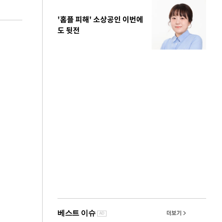
'홈플 피해' 소상공인 이번에
도 뒷전