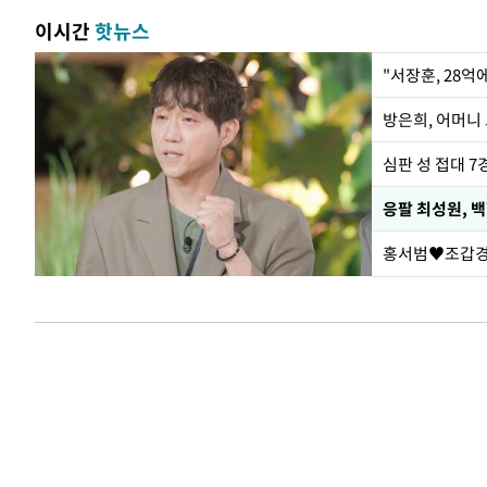
이시간
핫뉴스
"서장훈, 28억
방은희, 어머니 
심판 성 접대 7
응팔 최성원, 
홍서범♥조갑경,