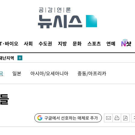
말고 과감히
쪽 아웃바
IT·바이오
사회
수도권
지방
문화
스포츠
연예
 하향
별재난지역
…희망지 못
국
일본
아시아/오세아니아
중동/아프리카
날씨]
요 선제 대
단
민들
무'
 마쳐
구글에서 선호하는 매체로 추가