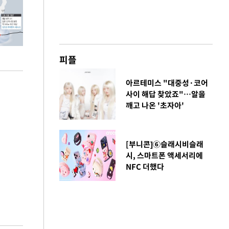
피플
아르테미스 "대중성·코어
사이 해답 찾았죠"…알을
깨고 나온 '초자아'
[부니콘]⑥슬래시비슬래
시, 스마트폰 액세서리에
NFC 더했다