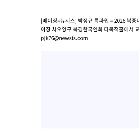
-11959초 전 >
[속보]코스닥, 2.86포인트(0.36%) 내린 798.81마감
-11912초 전 >
[속보]코스피, 6200선 약보합…0.60% 내린 6258.77에
[베이징=뉴시스] 박정규 특파원 = 2026 북
-11892초 전 >
[속보]원·달러 환율, 7.7원 내린 1416.1원 마감
이징 차오양구 북경한국인회 다목적홀에서 교민 3
-11781초 전 >
[속보] 노원서 40.1도 관측…서울, 2018년 이후 첫 40도
pjk76@newsis.com
-8871초 전 >
[속보]종합특검, '계엄 수용공간 확보' 신용해 前교정본부
-7744초 전 >
외신들도 주목한 韓축구 파문…"국민적 공분에 수사 재개"
-7715초 전 >
11시간 압수수색에 성접대 파문까지…'쑥대밭' 된 축구협
-6737초 전 >
[속보]규제합리화위원회 부위원장에 김태유 서울대 공대 
태 후임
-3095초 전 >
[속보]국힘 윤리위, '돌려차기 발언' 진종오·서범수 징계 
26분 전 >
[속보] 7월 중국 수출 23.9%↑ 수입 27.5%↑…무역총액 25
1시간 전 >
[속보]'채상병 순직 책임' 임성근, 항소심도 징역 3년