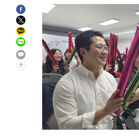
-8871초 전 >
[속보]종합특검, '계엄 수용공간 확보' 신용해 前교정본부
-7744초 전 >
외신들도 주목한 韓축구 파문…"국민적 공분에 수사 재개"
-7715초 전 >
11시간 압수수색에 성접대 파문까지…'쑥대밭' 된 축구협
-6737초 전 >
[속보]규제합리화위원회 부위원장에 김태유 서울대 공대 
태 후임
-3095초 전 >
[속보]국힘 윤리위, '돌려차기 발언' 진종오·서범수 징계 
26분 전 >
[속보] 7월 중국 수출 23.9%↑ 수입 27.5%↑…무역총액 25
1시간 전 >
[속보]'채상병 순직 책임' 임성근, 항소심도 징역 3년
-29259초 전 >
[속보]이 대통령 "부동산 공급 기존 사고방식 매달리지 
실천"
-28344초 전 >
이란, "오만과 '중앙 단일 루트' 합의…북쪽 인바운드·남
운드는 임시"
-19912초 전 >
"낮 기온 소폭 하락"…수도권 폭염중대경보, 폭염경보로
-19876초 전 >
[속보]이 대통령, '호우피해' 안동·의성 관할 4개 면 특
선포
-19839초 전 >
[단독]중수청 지원 검사들, 정원 초과 시 낮은 계급 임용
갈 수도
-17810초 전 >
낮 최고 37도 찜통더위…곳곳 소나기·강원 많은 비[내일
-16116초 전 >
SK하이닉스, 용인·청주 팹에 54조 투자…"AI 메모리 수
응"
-12972초 전 >
여자배구 이재영·이다영 자매, 아제르바이잔 투란VC 입
-12225초 전 >
외국인 심판 성 접대 7경기 들여다보니…한국 축구 '5승 2