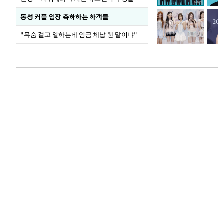
동성 커플 입장 축하하는 하객들
"목숨 걸고 일하는데 임금 체납 웬 말이냐"