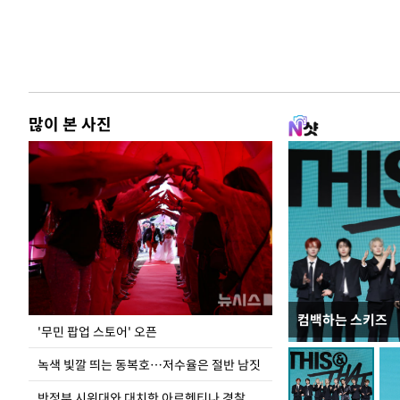
많이 본 사진
컴백하는 스키즈
지석천 뒤덮은 
'무민 팝업 스토어' 오픈
녹색 빛깔 띄는 동복호…저수율은 절반 남짓
반정부 시위대와 대치한 아르헨티나 경찰