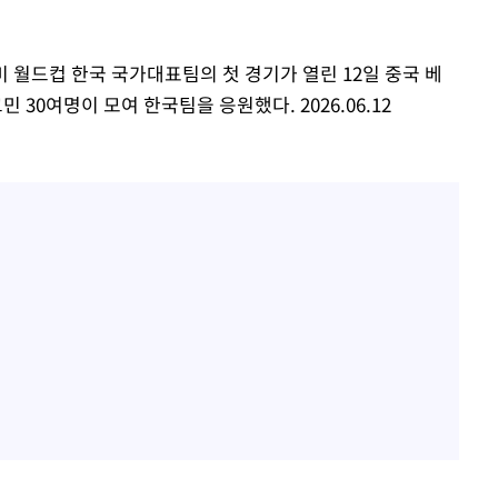
"서장훈, 28억에 산 서초 
1
450억에 매물로"
 마쳐
중미 월드컵 한국 국가대표팀의 첫 경기가 열린 12일 중국 베
전현무 "전 연인 집착에 
2
0여명이 모여 한국팀을 응원했다. 2026.06.12
박찬민 딸 박민하, 배우
3
장 기소
니…여유로운 근황 공개
SK하이닉스, 주당 375원
4
회
분기 중 추가 주주환원 발
교수…이병
외국인 심판 성 접대 7
절차 개시
5
국 축구 '5승 2무'
.3%↑
홍서범♥조갑경, 아들 불륜
6
은 미소
[속보]SK하이닉스, 주당 3
7
당…"3분기 중 주주환원 