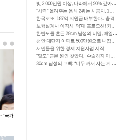
…"국가
홈플러스, 67개 점포 가오픈… 13일 정식 개장
오세훈 서울시장,
환경 점검