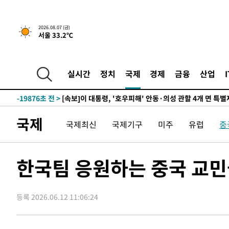
2026.08.07 (금)
서울 33.2℃
1시간 전 >
[속보]'채상병 순직 책임' 임성근, 항소심도 징역 3년
-29259초 전 >
[속보]이 대통령 "부동산 공급 기존 사고방식 매달리지 
실천"
-28344초 전 >
이란, "오만과 '중앙 단일 루트' 합의…북쪽 인바운드·남
실시간
정치
국제
경제
금융
산업
운드는 임시"
-19912초 전 >
"낮 기온 소폭 하락"…수도권 폭염중대경보, 폭염경보로
-19876초 전 >
[속보]이 대통령, '호우피해' 안동·의성 관할 4개 면 특
선포
-19839초 전 >
[단독]중수청 지원 검사들, 정원 초과 시 낮은 계급 임용
국제
국제최신
국제기구
미주
유럽
중
갈 수도
-17810초 전 >
낮 최고 37도 찜통더위…곳곳 소나기·강원 많은 비[내일
-16116초 전 >
SK하이닉스, 용인·청주 팹에 54조 투자…"AI 메모리 수
응"
-12972초 전 >
여자배구 이재영·이다영 자매, 아제르바이잔 투란VC 입
한국팀 응원하는 중국 교
-12225초 전 >
외국인 심판 성 접대 7경기 들여다보니…한국 축구 '5승 2
-11959초 전 >
[속보]코스닥, 2.86포인트(0.36%) 내린 798.81마감
등록 2026.06.12 11:06:24
-11912초 전 >
[속보]코스피, 6200선 약보합…0.60% 내린 6258.77에
-11892초 전 >
[속보]원·달러 환율, 7.7원 내린 1416.1원 마감
-11781초 전 >
[속보] 노원서 40.1도 관측…서울, 2018년 이후 첫 40도