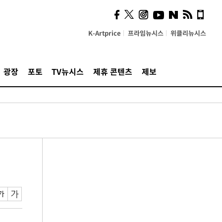
K-Artprice
프라임뉴시스
위클리뉴시스
광장
포토
TV뉴시스
제휴 콘텐츠
제보