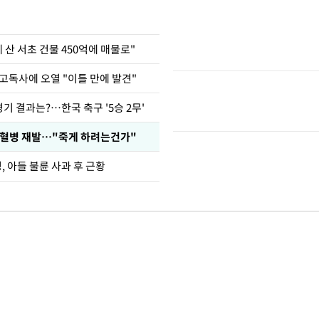
에 산 서초 건물 450억에 매물로"
고독사에 오열 "이틀 만에 발견"
경기 결과는?…한국 축구 '5승 2무'
백혈병 재발…"죽게 하려는건가"
 아들 불륜 사과 후 근황