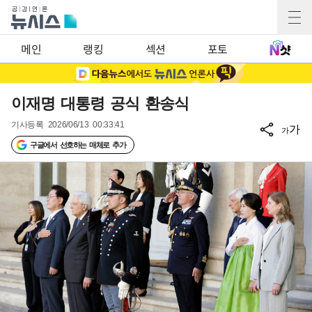
메인
랭킹
섹션
포토
이재명 대통령 공식 환송식
기사등록
2026/06/13 00:33:41
가
가
구글에서 선호하는 매체로 추가