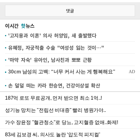
댓글
이시간
핫
뉴스
'고지용과 이혼' 의사 허양임, 새 출발했다
유혜정, 자궁적출 수술 "여성성 잃는 것이…"
'마약 자숙' 유아인, 남사친과 뽀뽀 근황
손 덜덜 떠는 카라 한승연, 건강이상설 확산