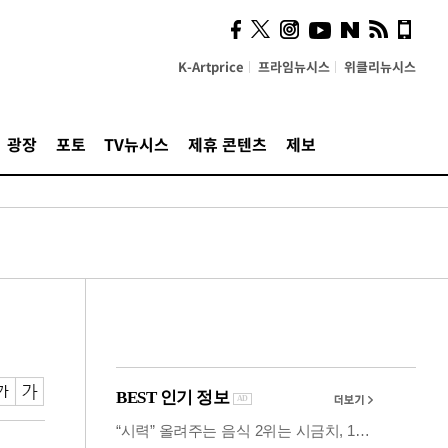
사이 해답 찾았죠"…알을
깨고 나온 '초자아'
K-Artprice
프라임뉴시스
위클리뉴시스
광장
포토
TV뉴시스
제휴 콘텐츠
제보