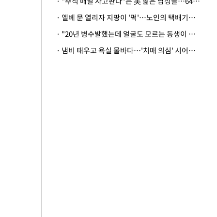
· "주식 매일 사고판다"는 美 젊은 남성들…64%가 "나는 인생의 패배자“
· 엘베 문 열리자 지팡이 '퍽'…노인의 택배기사 폭행 이유
· "20년 병수발했는데 얼굴도 모르는 동생이 유산 절반을"…배다른 형제 상속권 있을까
· 냄비 태우고 욕실 물바다…'치매 의심' 시어머니 검사 권유했다가 '날벼락'