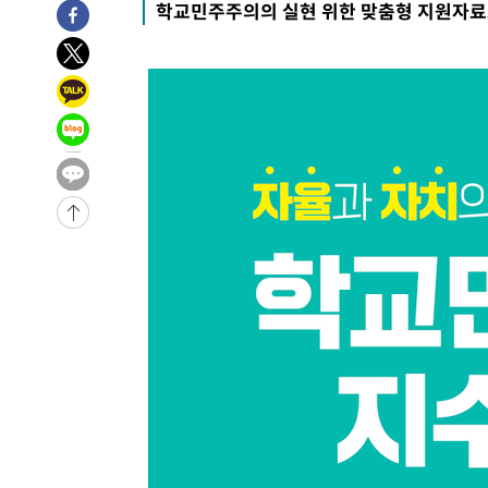
학교민주주의의 실현 위한 맞춤형 지원자료
-20111초 전 >
강릉에 시간당 81.4㎜ 물폭탄…도로 잠기고 담벼락 붕괴
-16218초 전 >
백운산서 80년근 천종산삼 9뿌리 발견…감정가 1.3억원
-13928초 전 >
선재도서 해루질 나섰다 실종 60대, 닷새 만에 숨진 채 발
-11462초 전 >
남자 농구, 나고야 아시안게임서 '홈팀' 일본과 한일전
-10838초 전 >
여수 오동도 해상서 모터보트 전복…1명 사망·1명 실종
-7065초 전 >
극한폭염 한풀 꺾이지만…'낮 최고 35도' 무더위, 열대야 
주 날씨]
-4083초 전 >
축구협회 "압수수색·성접대 논란 사과…쇄신의 기회로 삼
-2600초 전 >
[속보]'압수수색·성접대 논란' 축구협회 "실망과 걱정 안
송"
2시간 전 >
'최고 37도' 폭염 지속…강원동해안 최대 150㎜ 비
4시간 전 >
[속보]뉴욕증시 상승 마감…S&P 0.6% 나스닥 1.3%↑