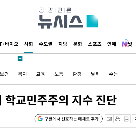
보
견
IT·바이오
사회
수도권
지방
문화
스포츠
연예
계속[다음
/보건
복지
교육
노동
환경
날씨
수능
겠다"
겨드려 죄
지 학교민주주의 지수 진단
내일날씨]
 원해 아
구글에서 선호하는 매체로 추가
보