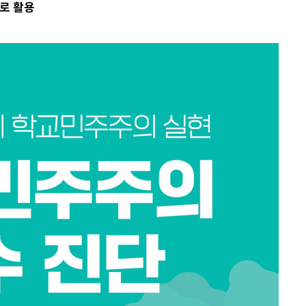
로 활용
견
계속[다음
겠다"
겨드려 죄