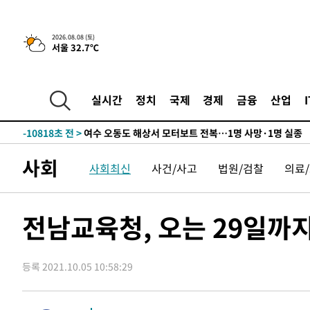
틀레티코 이적"
-27177초 전 >
수도권 40도 육박 '펄펄'…동해안 일부 지역엔 호의주의
-26146초 전 >
온열질환 사망자 3명 늘어…누적 환자 3000명 돌파
2026.08.08 (토)
서울 32.7℃
-20091초 전 >
강릉에 시간당 81.4㎜ 물폭탄…도로 잠기고 담벼락 붕괴
-16198초 전 >
백운산서 80년근 천종산삼 9뿌리 발견…감정가 1.3억원
-13908초 전 >
선재도서 해루질 나섰다 실종 60대, 닷새 만에 숨진 채 발
실시간
정치
국제
경제
금융
산업
-11442초 전 >
남자 농구, 나고야 아시안게임서 '홈팀' 일본과 한일전
-10818초 전 >
여수 오동도 해상서 모터보트 전복…1명 사망·1명 실종
-7045초 전 >
극한폭염 한풀 꺾이지만…'낮 최고 35도' 무더위, 열대야 
사회
사회최신
사건/사고
법원/검찰
의료
주 날씨]
-4063초 전 >
축구협회 "압수수색·성접대 논란 사과…쇄신의 기회로 삼
-2580초 전 >
[속보]'압수수색·성접대 논란' 축구협회 "실망과 걱정 안
송"
2시간 전 >
'최고 37도' 폭염 지속…강원동해안 최대 150㎜ 비
전남교육청, 오는 29일까
4시간 전 >
[속보]뉴욕증시 상승 마감…S&P 0.6% 나스닥 1.3%↑
-28145초 전 >
낮 최고 35도 '무더위'…동해안 시간당 30㎜ '강한 비'[
등록 2021.10.05 10:58:29
-27415초 전 >
[속보]이강인 "감독님이 원하는 마음 느꼈고, 많은 트로피
틀레티코 이적"
-27197초 전 >
수도권 40도 육박 '펄펄'…동해안 일부 지역엔 호의주의
-26166초 전 >
온열질환 사망자 3명 늘어…누적 환자 3000명 돌파