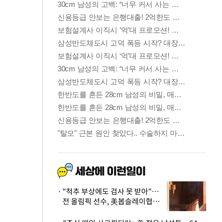
"척추 부상에도 검사 못 받아"…
전 올림픽 선수, 美봅슬레이협회
상대 소송