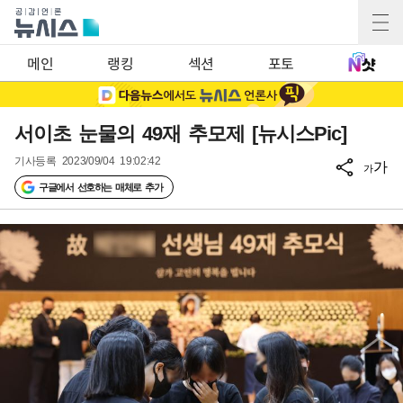
메인
랭킹
섹션
포토
서이초 눈물의 49재 추모제 [뉴시스Pic]
기사등록
2023/09/04 19:02:42
가
가
구글에서 선호하는 매체로 추가