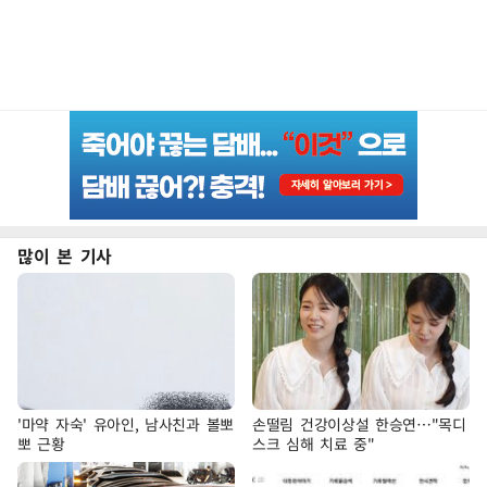
많이 본 기사
'마약 자숙' 유아인, 남사친과 볼뽀
손떨림 건강이상설 한승연…"목디
뽀 근황
스크 심해 치료 중"