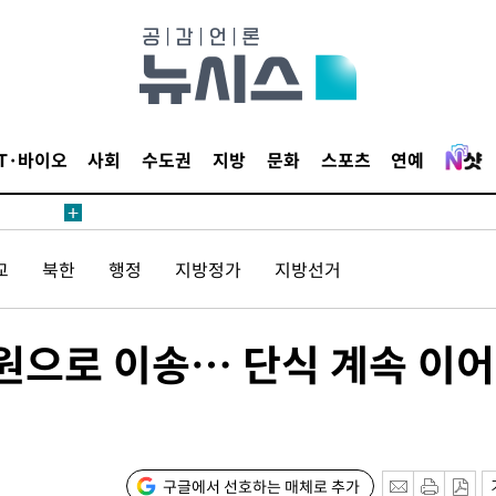
 교수…이
 절차 개시
IT·바이오
사회
수도권
지방
문화
스포츠
연예
액
교
북한
행정
지방정가
지방선거
 사망
 CDC
병원으로 이송… 단식 계속 이
 압수수색
위 등 9곳
출발
구글에서 선호하는 매체로 추가