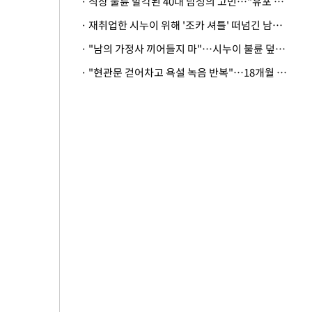
· 직장 불륜 발각된 40대 남성의 고민…"유포 동료 명예훼손·협박죄 고소 가능할까"
· 재취업한 시누이 위해 '조카 셔틀' 떠넘긴 남편…아내 "난 못한다"
· "남의 가정사 끼어들지 마"…시누이 불륜 덮으려는 남편에 억울한 아내
· "현관문 걷어차고 욕설 녹음 반복"…18개월 아기 키우는 집 뒤흔든 '앞집의 비극'