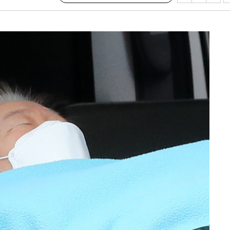
개장
3명은 중
에서 두차
0일 후 발
 교수…이
 절차 개시
액
 사망
 CDC
 압수수색