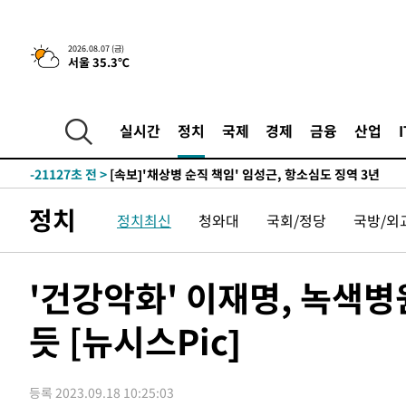
2026.08.07 (금)
서울 35.3℃
1분 전 >
[속보] 뉴욕증시, 일제 하락 마감…나스닥 0.06%↓
-32284초 전 >
[속보]규제합리화위원회 부위원장에 김태유 서울대 공대
병태 후임
-28642초 전 >
[속보]국힘 윤리위, '돌려차기 발언' 진종오·서범수 징계
실시간
정치
국제
경제
금융
산업
-23967초 전 >
[속보] 7월 중국 수출 23.9%↑ 수입 27.5%↑…무역총
25.3%↑
-21127초 전 >
[속보]'채상병 순직 책임' 임성근, 항소심도 징역 3년
-20993초 전 >
[속보]종합특검, '관저이전 봐주기 감사' 유병호 구속기소
정치
정치최신
청와대
국회/정당
국방/외
-17593초 전 >
민주 콩고 에볼라환자 4천명 돌파, 4053명 발생 1850명
-16843초 전 >
[속보]'300억원대 사기 혐의' 차가원 대표 구속 송치
-16037초 전 >
"미 전국적 살모네라 식중독 원인은 멕시코산 할라피뇨"--
'건강악화' 이재명, 녹색
-14550초 전 >
[속보]경찰·노동부, HL만도 평택사업장 끼임 사망 관련
듯 [뉴시스Pic]
-14431초 전 >
[속보]합수본, '투표율 허위 입력' 중앙·서울·경기도 선관
압수수색
-14186초 전 >
[속보]원·달러 환율, 오전 9시 1423.8원
-13982초 전 >
[속보]삼성전자·SK하이닉스 동반 강보합…1%대 상승 
등록 2023.09.18 10:25:03
-13968초 전 >
[속보]코스닥, 5.95포인트(0.74%) 상승한 807.62개장