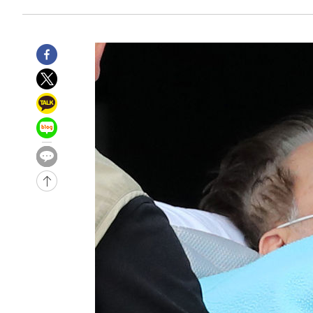
-13936초 전 >
[속보]코스피, 6300선 재탈환…1.09% 오른 6365.07 
-11101초 전 >
시리아 다마스쿠스 교외에서 미니버스 폭발.. 14명 부상, 
태
-10399초 전 >
입추에도 극한더위…서울 낮 39도 '폭염중대경보'
-5363초 전 >
이란, 호르무즈서 "적국 목표물들"과 대치로 남부 케슘섬
례 큰 폭발음
-4078초 전 >
[속보]美, 폴리실리콘 수입 규제…파생제품 15% 관세, 12
효
-2229초 전 >
[속보]트럼프, 美 원정출산 금지 행정명령 서명
1분 전 >
[속보] 뉴욕증시, 일제 하락 마감…나스닥 0.06%↓
-32284초 전 >
[속보]규제합리화위원회 부위원장에 김태유 서울대 공대
병태 후임
-28642초 전 >
[속보]국힘 윤리위, '돌려차기 발언' 진종오·서범수 징계
-23967초 전 >
[속보] 7월 중국 수출 23.9%↑ 수입 27.5%↑…무역총
25.3%↑
-21127초 전 >
[속보]'채상병 순직 책임' 임성근, 항소심도 징역 3년
-20993초 전 >
[속보]종합특검, '관저이전 봐주기 감사' 유병호 구속기소
-17593초 전 >
민주 콩고 에볼라환자 4천명 돌파, 4053명 발생 1850명
-16843초 전 >
[속보]'300억원대 사기 혐의' 차가원 대표 구속 송치
-16037초 전 >
"미 전국적 살모네라 식중독 원인은 멕시코산 할라피뇨"--
-14550초 전 >
[속보]경찰·노동부, HL만도 평택사업장 끼임 사망 관련