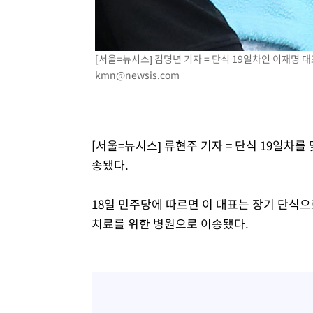
-14431초 전 >
[속보]합수본, '투표율 허위 입력' 중앙·서울·경기도 선관
압수수색
-14186초 전 >
[속보]원·달러 환율, 오전 9시 1423.8원
-13982초 전 >
[속보]삼성전자·SK하이닉스 동반 강보합…1%대 상승 
[서울=뉴시스] 김명년 기자 = 단식 19일차인 이재명 대표
kmn@newsis.com
-13968초 전 >
[속보]코스닥, 5.95포인트(0.74%) 상승한 807.62개장
-13936초 전 >
[속보]코스피, 6300선 재탈환…1.09% 오른 6365.07 
-11101초 전 >
시리아 다마스쿠스 교외에서 미니버스 폭발.. 14명 부상, 
태
-10399초 전 >
입추에도 극한더위…서울 낮 39도 '폭염중대경보'
[서울=뉴시스] 류현주 기자 = 단식 19일차
-5363초 전 >
이란, 호르무즈서 "적국 목표물들"과 대치로 남부 케슘섬
송됐다.
례 큰 폭발음
-4078초 전 >
[속보]美, 폴리실리콘 수입 규제…파생제품 15% 관세, 12
효
-2229초 전 >
[속보]트럼프, 美 원정출산 금지 행정명령 서명
18일 민주당에 따르면 이 대표는 장기 단식
1분 전 >
[속보] 뉴욕증시, 일제 하락 마감…나스닥 0.06%↓
치료를 위한 병원으로 이송됐다.