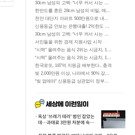
옥상 '쓰레기 테러' 범인 잡았는
데…과태료 3만원 처분에 숙박업
주 허탈