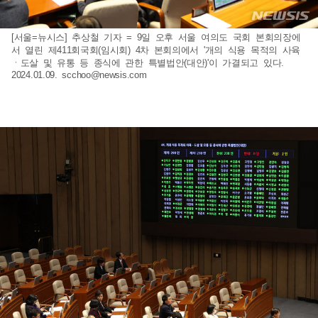
[서울=뉴시스] 추상철 기자 = 9일 오후 서울 여의도 국회 본회의장에
서 열린 제411회국회(임시회) 4차 본회의에서 '개의 식용 목적의 사육
ㆍ도살 및 유통 등 종식에 관한 특별법안(대안)'이 가결되고 있다.
2024.01.09.
scchoo@newsis.com