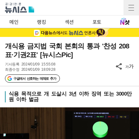
메인
랭킹
섹션
포토
개식용 금지법 국회 본회의 통과 '찬성 208
표·기권2표' [뉴시스Pic]
기사등록
2024/01/09 15:55:08
가
가
최종수정
2024/01/09 18:09:28
구글에서 선호하는 매체로 추가
식용 목적으로 개 도살시 3년 이하 징역 또는 3000만
원 이하 벌금