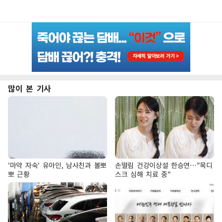
많이 본 기사
'마약 자숙' 유아인, 남사친과 볼뽀
손떨림 건강이상설 한승연…"목디
뽀 근황
스크 심해 치료 중"