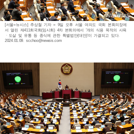
[서울=뉴시스] 추상철 기자 = 9일 오후 서울 여의도 국회 본회의장에
서 열린 제411회국회(임시회) 4차 본회의에서 '개의 식용 목적의 사육
ㆍ도살 및 유통 등 종식에 관한 특별법안(대안)'이 가결되고 있다.
2024.01.09.
scchoo@newsis.com