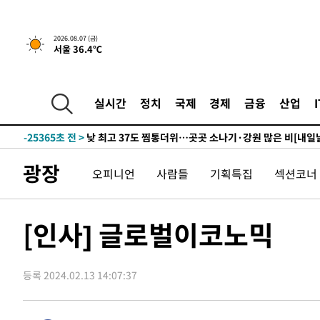
2026.08.07 (금)
서울 36.4℃
6분 전 >
민주 콩고 에볼라환자 4천명 돌파, 4053명 발생 1850명 사망
-27467초 전 >
"낮 기온 소폭 하락"…수도권 폭염중대경보, 폭염경보로
-27431초 전 >
[속보]이 대통령, '호우피해' 안동·의성 관할 4개 면 특
실시간
정치
국제
경제
금융
산업
선포
-27394초 전 >
[단독]중수청 지원 검사들, 정원 초과 시 낮은 계급 임용
갈 수도
-25365초 전 >
낮 최고 37도 찜통더위…곳곳 소나기·강원 많은 비[내일
-23671초 전 >
SK하이닉스, 용인·청주 팹에 54조 투자…"AI 메모리 수
광장
오피니언
사람들
기획특집
섹션코너
응"
-20527초 전 >
여자배구 이재영·이다영 자매, 아제르바이잔 투란VC 입
-19780초 전 >
외국인 심판 성 접대 7경기 들여다보니…한국 축구 '5승 2
-19514초 전 >
[속보]코스닥, 2.86포인트(0.36%) 내린 798.81마감
[인사] 글로벌이코노믹
-19467초 전 >
[속보]코스피, 6200선 약보합…0.60% 내린 6258.77에
-19447초 전 >
[속보]원·달러 환율, 7.7원 내린 1416.1원 마감
등록 2024.02.13 14:07:37
-19336초 전 >
[속보] 노원서 40.1도 관측…서울, 2018년 이후 첫 40도
-16426초 전 >
[속보]종합특검, '계엄 수용공간 확보' 신용해 前교정본
-15299초 전 >
외신들도 주목한 韓축구 파문…"국민적 공분에 수사 재개