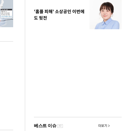
'홈플 피해' 소상공인 이번에
도 뒷전