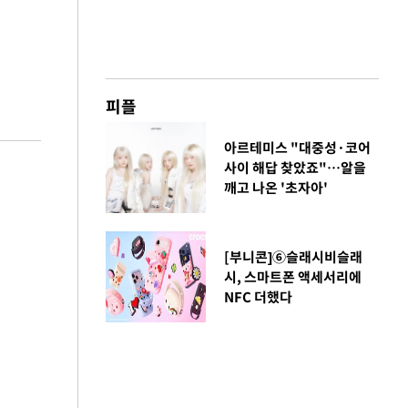
피플
아르테미스 "대중성·코어
사이 해답 찾았죠"…알을
깨고 나온 '초자아'
[부니콘]⑥슬래시비슬래
시, 스마트폰 액세서리에
NFC 더했다
금융
…
두나무, 경찰청 '압수
 중
가상자산' 관리한다