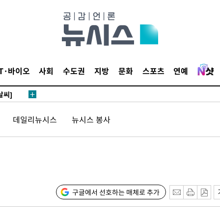
 하향
별재난지역
IT·바이오
사회
수도권
지방
문화
스포츠
연예
…희망지 못
날씨]
요 선제 대
데일리뉴시스
뉴시스 봉사
단
무'
 마쳐
구글에서 선호하는 매체로 추가
부장 기소
"