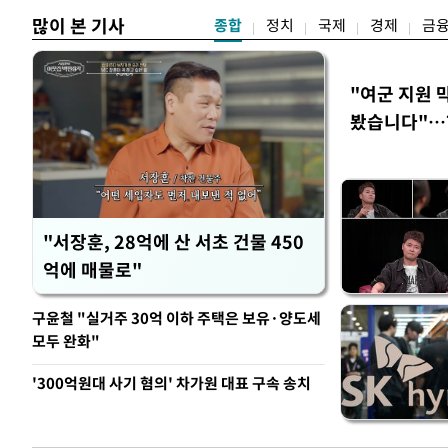
많이 본 기사
종합
정치
국제
경제
금
"여군 지원 
봤습니다"…7
벽 소화'
"서장훈, 28억에 산 서초 건물 450
억에 매물로"
구윤철 "실거주 30억 이하 주택은 보유·양도세
모두 완화"
'300억원대 사기 혐의' 차가원 대표 구속 송치