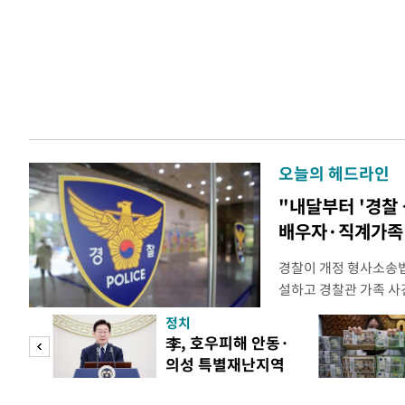
오늘의 헤드라인
"내달부터 '경찰 
배우자·직계가족 
경찰이 개정 형사소송
설하고 경찰관 가족 사
피제'를 도입한다. 경찰
정치
후속 조치 태스크포스(T
 두
李, 호우피해 안동·
우선 올해 하반기 인사
의성 특별재난지역
하던 수사감찰 기능을
 정도
선포