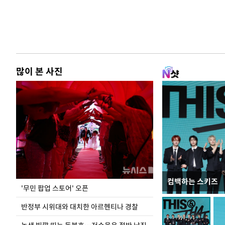
많이 본 사진
컴백하는 스키즈
지석천 뒤덮은 
'무민 팝업 스토어' 오픈
반정부 시위대와 대치한 아르헨티나 경찰