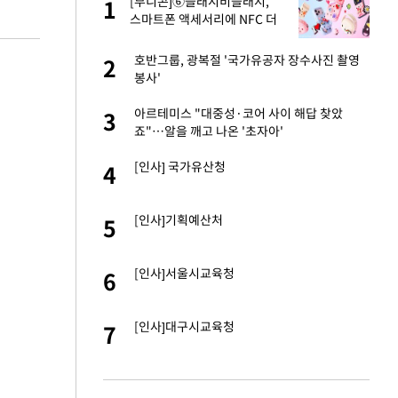
건물
[부니콘]⑥슬래시비슬래시,
1
1
스마트폰 액세서리에 NFC 더
했다
련 직접 해봤습니
호반그룹, 광복절 '국가유공자 장수사진 촬영
2
2
'완벽 소화'
봉사'
친구들과 연락 끊어"
아르테미스 "대중성·코어 사이 해답 찾았
3
3
죠"…알을 깨고 나온 '초자아'
·국가대표 병행하더
[인사] 국가유산청
4
4
 분기배당 결정…3
[인사]기획예산처
5
5
표
75원 분기 배
[인사]서울시교육청
6
6
방안 확정"
하 주택은 보유·양도
[인사]대구시교육청
7
7