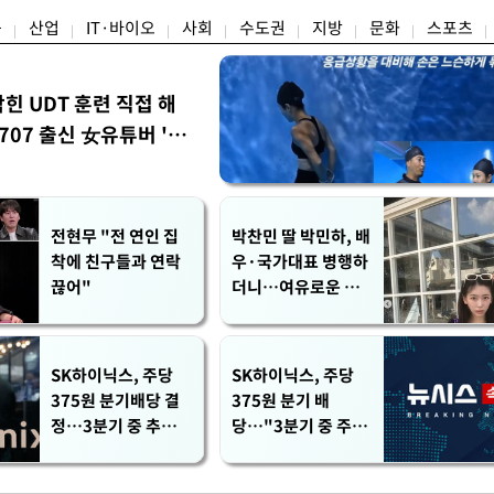
융
산업
IT·바이오
사회
수도권
지방
문화
스포츠
막힌 UDT 훈련 직접 해
07 출신 女유튜버 '완
전현무 "전 연인 집
박찬민 딸 박민하, 배
착에 친구들과 연락
우·국가대표 병행하
끊어"
더니…여유로운 근
황 공개
SK하이닉스, 주당
SK하이닉스, 주당
375원 분기배당 결
375원 분기 배
정…3분기 중 추가
당…"3분기 중 주주
주주환원 발표
환원 방안 확정"