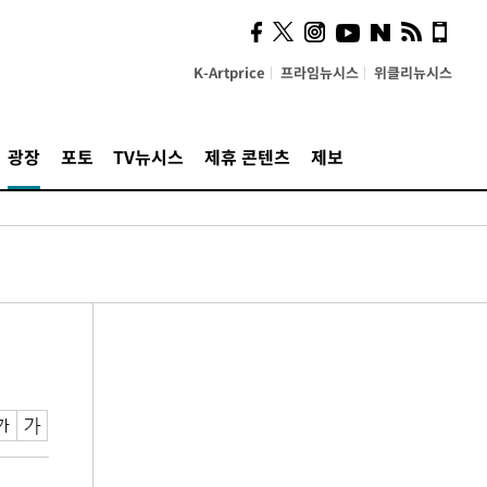
K-Artprice
프라임뉴시스
위클리뉴시스
광장
포토
TV뉴시스
제휴 콘텐츠
제보