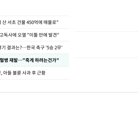
에 산 서초 건물 450억에 매물로"
고독사에 오열 "이틀 만에 발견"
경기 결과는?…한국 축구 '5승 2무'
백혈병 재발…"죽게 하려는건가"
 아들 불륜 사과 후 근황