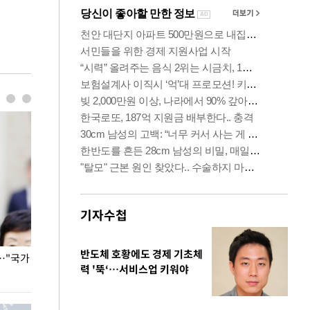
기자수첩
반도체 호황에도 경제 기초체
…"국가
홈플러스, 67개 점포 가오픈… 13일 정식 개장
오세훈 서울시장,
력 '뚝‘…서비스업 키워야
환경 점검