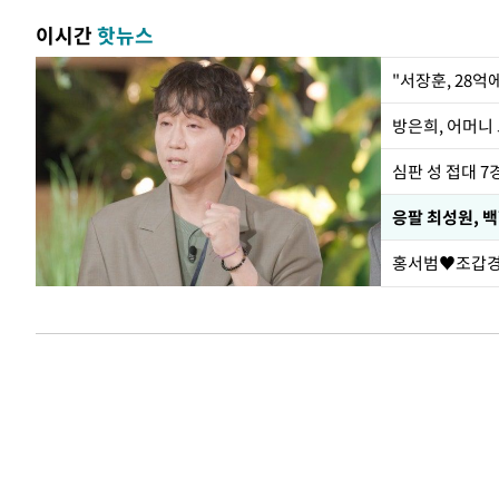
이시간
핫뉴스
"서장훈, 28억
방은희, 어머니 
심판 성 접대 7
응팔 최성원, 
홍서범♥조갑경,