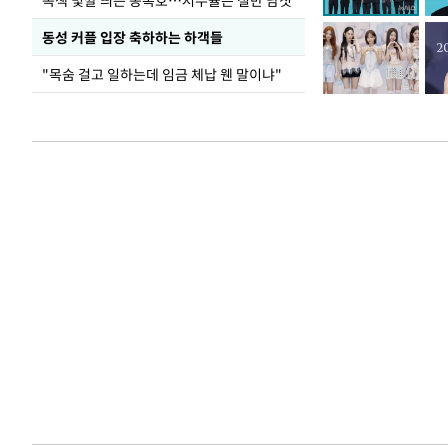
녹색 빛깔 띄는 동복호…저수율은 절반 남짓
동성 커플 입장 축하하는 하객들
"목숨 걸고 일하는데 임금 체납 웬 말이냐"