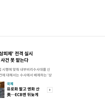
상피제' 전격 실시
사건 못 맡는다
법 시행에 맞춰 내부비리수사대를 신
건에 대해서는 수사에서 배제하는 '상
청은 7일 오후 3시 '개정 형사소송법
국제
경제
F)' 회의를 열었다고 밝혔다. 경찰은
유로화 팔고 엔화 산
수도권 고용 급랭
에 맞춰 기존 국가수사본부에서 운영
美…ECB엔 뒤늦게
전국 취업자 10명
 인권감사관실로 이관·개편해 객관
통보
1명뿐