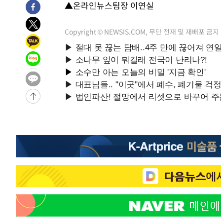
▲온라인뉴스팀장 이연실
-15270초 전 >
11시간 압수수색에 성접대 파문까지…'쑥대밭' 된 축구
-14292초 전 >
[속보]규제합리화위원회 부위원장에 김태유 서울대 공대
Copyright © NEWSIS.COM, 무단 전재 및 재배포 금지
병태 후임
-10650초 전 >
[속보]국힘 윤리위, '돌려차기 발언' 진종오·서범수 징계
-5975초 전 >
[속보] 7월 중국 수출 23.9%↑ 수입 27.5%↑…무역총액 
-3135초 전 >
[속보]'채상병 순직 책임' 임성근, 항소심도 징역 3년
-3001초 전 >
[속보]종합특검, '관저이전 봐주기 감사' 유병호 구속기소
6분 전 >
민주 콩고 에볼라환자 4천명 돌파, 4053명 발생 1850명 사망
-27467초 전 >
"낮 기온 소폭 하락"…수도권 폭염중대경보, 폭염경보로
-27431초 전 >
[속보]이 대통령, '호우피해' 안동·의성 관할 4개 면 특
선포
-27394초 전 >
[단독]중수청 지원 검사들, 정원 초과 시 낮은 계급 임용
갈 수도
-25365초 전 >
낮 최고 37도 찜통더위…곳곳 소나기·강원 많은 비[내일
-23671초 전 >
SK하이닉스, 용인·청주 팹에 54조 투자…"AI 메모리 수
응"
-20527초 전 >
여자배구 이재영·이다영 자매, 아제르바이잔 투란VC 입
-19780초 전 >
외국인 심판 성 접대 7경기 들여다보니…한국 축구 '5승 2
-19514초 전 >
[속보]코스닥, 2.86포인트(0.36%) 내린 798.81마감
-19467초 전 >
[속보]코스피, 6200선 약보합…0.60% 내린 6258.77에