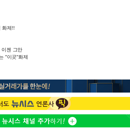
협회
 교수…이
 절차 개시
25.3%↑
 하향
별재난지역
…희망지 못
날씨]
요 선제 대
단
무'
 마쳐