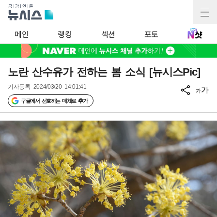
메인
랭킹
섹션
포토
노란 산수유가 전하는 봄 소식 [뉴시스Pic]
기사등록
2024/03/20 14:01:41
가
가
구글에서 선호하는 매체로 추가