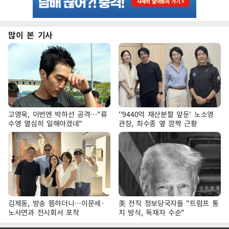
많이 본 기사
고영욱, 이번엔 박하선 공격…"류
''9440억 재산분할 앞둔' 노소영
수영 열심히 일해야겠네"
관장, 최수종 옆 깜짝 근황
김제동, 방송 뜸하더니…이문세·
美 전직 정보당국자들 "트럼프 통
노사연과 전시회서 포착
치 방식, 독재자 수순"