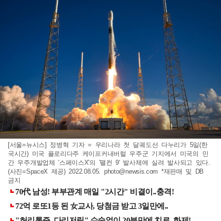
[서울=뉴시스] 정병혁 기자 = 우리나라 첫 달궤도선 다누리가 5일(한
국시간) 미국 플로리다주 케이프커내버럴 우주군 기지에서 미국의 민
간 우주개발업체 '스페이스X'의 '팰컨 9' 발사체에 실려 발사되고 있다.
(사진=SpaceX 제공) 2022.08.05.
photo@newsis.com
*재판매 및 DB
금지