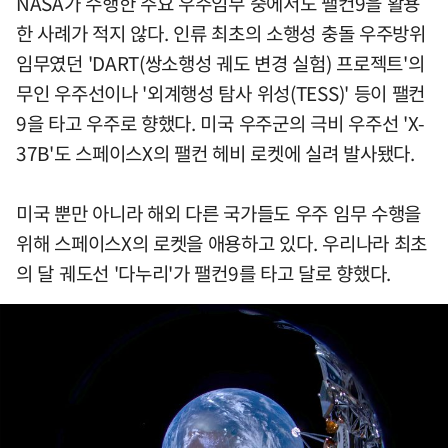
NASA가 수행한 주요 우주임무 중에서도 팰컨9을 활용
한 사례가 적지 않다. 인류 최초의 소행성 충돌 우주방위
임무였던 'DART(쌍소행성 궤도 변경 실험) 프로젝트'의
무인 우주선이나 '외계행성 탐사 위성(TESS)' 등이 팰컨
9을 타고 우주로 향했다. 미국 우주군의 극비 우주선 'X-
37B'도 스페이스X의 팰컨 헤비 로켓에 실려 발사됐다.
미국 뿐만 아니라 해외 다른 국가들도 우주 임무 수행을
위해 스페이스X의 로켓을 애용하고 있다. 우리나라 최초
의 달 궤도선 '다누리'가 팰컨9를 타고 달로 향했다.