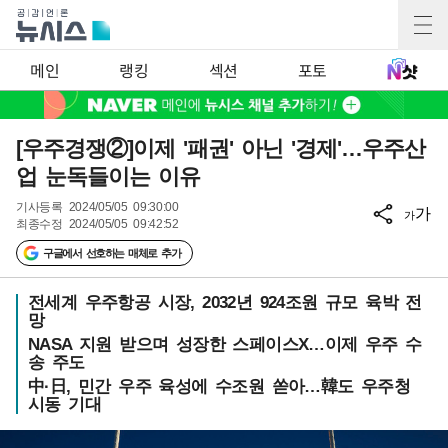
메인
랭킹
섹션
포토
[우주경쟁②]이제 '패권' 아닌 '경제'…우주산
업 눈독들이는 이유
기사등록
2024/05/05 09:30:00
가
가
최종수정
2024/05/05 09:42:52
구글에서 선호하는 매체로 추가
전세계 우주항공 시장, 2032년 924조원 규모 육박 전
망
NASA 지원 받으며 성장한 스페이스X…이제 우주 수
송 주도
中·日, 민간 우주 육성에 수조원 쏟아…韓도 우주청
시동 기대