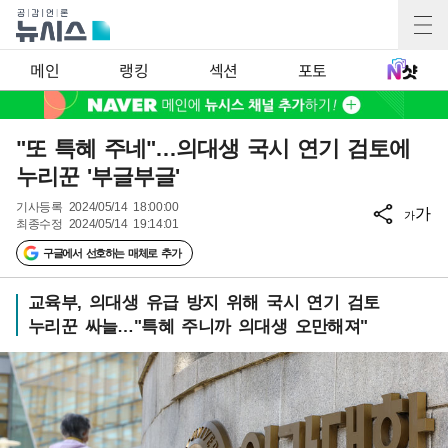
메인
랭킹
섹션
포토
"또 특혜 주네"…의대생 국시 연기 검토에
누리꾼 '부글부글'
기사등록
2024/05/14 18:00:00
가
가
최종수정
2024/05/14 19:14:01
구글에서 선호하는 매체로 추가
교육부, 의대생 유급 방지 위해 국시 연기 검토
누리꾼 싸늘…"특혜 주니까 의대생 오만해져"