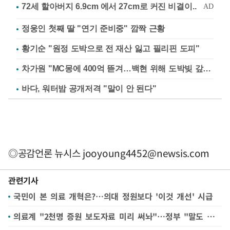
정웅인 첫째 딸 "연기 준비중" 깜짝 근황
황기순 "원정 도박으로 전 재산 잃고 필리핀 도피"
차가원 "MC몽에 400억 뜯겨…백현 위해 도박빚 갚아줘"
바다, 워터밤 공개저격 "말이 안 된다"
◎공감언론 뉴시스
jooyoung4452@newsis.com
관련기사
국민이 본 의료 개혁은?…의대 정원보다 '이것 개선' 시급
의료계 "2천명 증원 보도자료 미리 써놔"…정부 "말도 안돼"