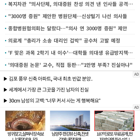
복지차관 "의사단체, 의대증원 찬성 의견 낸 인사들 공격·압박"
"3000명 증원" 제안한 병원단체…신상털기 나선 의사들
종합병원협의회는 달랐다…"의사 연 3000명 증원" 제안
의료계 "총리가 소송 대리인 겁박" 공수처 고발 예정
'F 맞은 과목 2학기 내 이수'…대학들 의대생 유급방지책 살펴보니
'의대증원 논문' 교수, 직접 등판…"1만명 부족? 진실아냐"