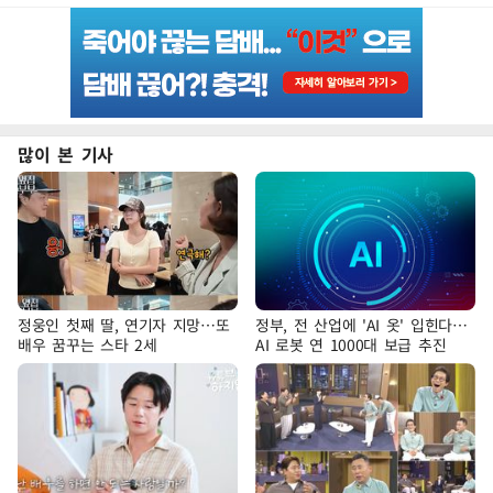
많이 본 기사
정웅인 첫째 딸, 연기자 지망…또
정부, 전 산업에 'AI 옷' 입힌다…
배우 꿈꾸는 스타 2세
AI 로봇 연 1000대 보급 추진