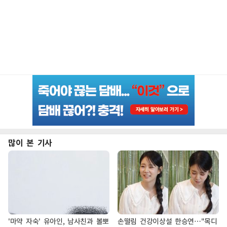
많이 본 기사
'마약 자숙' 유아인, 남사친과 볼뽀
손떨림 건강이상설 한승연…"목디