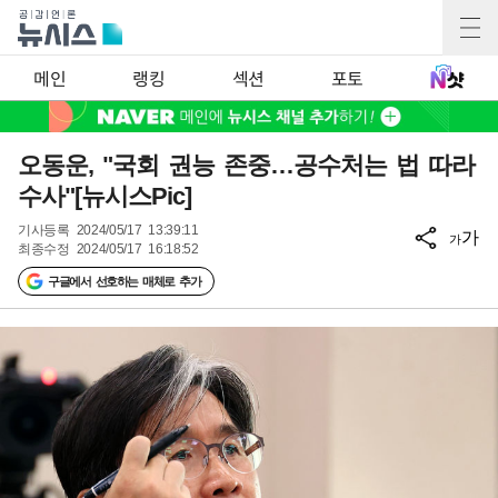
메인
랭킹
섹션
포토
오동운, "국회 권능 존중…공수처는 법 따라
수사"[뉴시스Pic]
기사등록
2024/05/17 13:39:11
가
가
최종수정
2024/05/17 16:18:52
구글에서 선호하는 매체로 추가