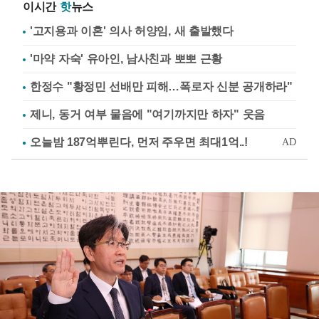
이시간
핫
뉴스
'고지용과 이혼' 의사 허양임, 새 출발했다
'마약 자숙' 유아인, 남사친과 뽀뽀 근황
한정수 "황정민 선배만 피해…폭로자 신분 공개하라"
제니, 동거 여부 물음에 "여기까지만 하자" 웃음