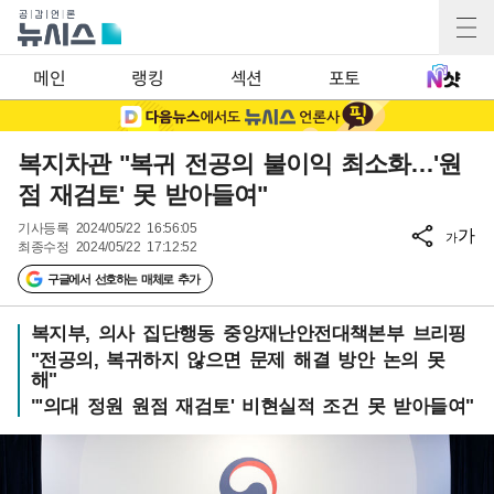
메인
랭킹
섹션
포토
복지차관 "복귀 전공의 불이익 최소화…'원
점 재검토' 못 받아들여"
기사등록
2024/05/22 16:56:05
가
가
최종수정
2024/05/22 17:12:52
구글에서 선호하는 매체로 추가
복지부, 의사 집단행동 중앙재난안전대책본부 브리핑
"전공의, 복귀하지 않으면 문제 해결 방안 논의 못
해"
"'의대 정원 원점 재검토' 비현실적 조건 못 받아들여"