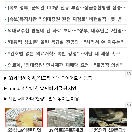
[속보]정부, 군의관 120명 신규 투입…상급종합병원 집중 배치
[속보]복지차관 "'의대증원 원점 재검토' 비현실적…못 받아들여"
의대교수협 법원에 낸 자료 보니…"정부, 내후년은 2천명 증원 '강요'" 주장
'대통령 상소문' 올린 응급실 전공의…"사직서 쓴 이유는"
“간호법 없는 의료개혁? 속빈 강정”…이달 내 제정 촉구
의료계, '의대증원' 민사재판 재배당 요청…"불공정 의심"