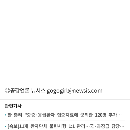
◎공감언론 뉴시스
gogogirl@newsis.com
관련기사
한 총리 "중증·응급환자 집중치료에 군의관 120명 추가로 파견"
[속보]11개 환자단체 불편사항 1:1 관리…국·과장급 담당관 지정