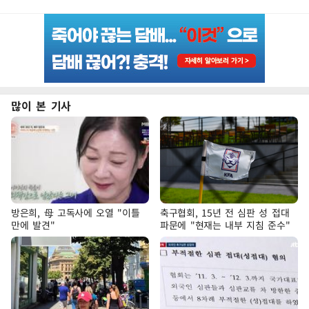
많이 본 기사
방은희, 母 고독사에 오열 "이틀
축구협회, 15년 전 심판 성 접대
만에 발견"
파문에 "현재는 내부 지침 준수"