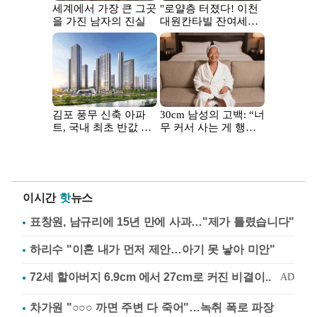
이시간
핫
뉴스
표창원, 남규리에 15년 만에 사과…"제가 틀렸습니다"
하리수 "이혼 내가 먼저 제안…아기 못 낳아 미안"
차가원 "○○○ 까면 주변 다 죽어"…녹취 폭로 파장