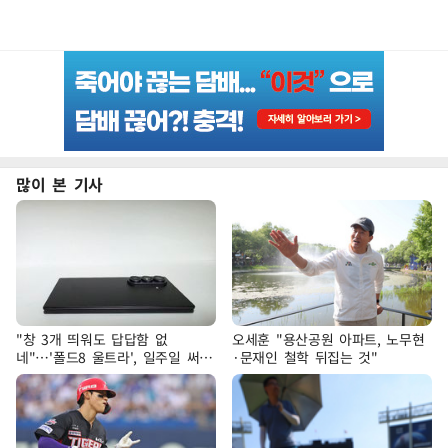
많이 본 기사
"창 3개 띄워도 답답함 없
오세훈 "용산공원 아파트, 노무현
네"…'폴드8 울트라', 일주일 써보
·문재인 철학 뒤집는 것"
니