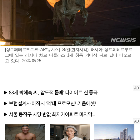
[상트페테르부르크=AP/뉴시스] 25일(현지시각) 러시아 상트페테르부르
크에 있는 러시아 차르 니콜라스 1세 청동 기마상 뒤로 달이 떠오르
고 있다. 2024.05.25.