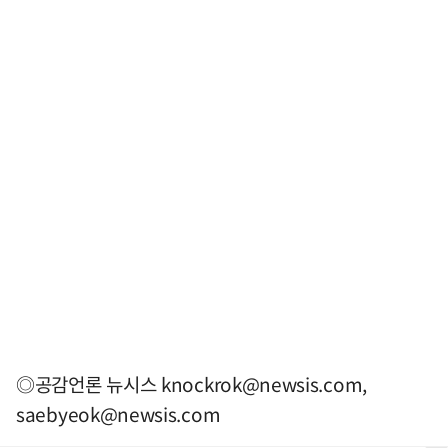
◎공감언론 뉴시스
knockrok@newsis.com
,
saebyeok@newsis.com