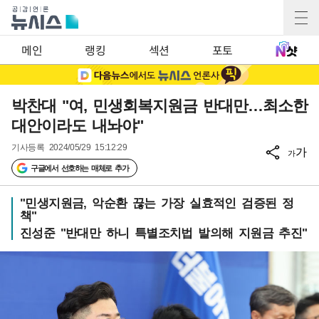
메인
랭킹
섹션
포토
박찬대 "여, 민생회복지원금 반대만…최소한
대안이라도 내놔야"
기사등록
2024/05/29 15:12:29
가
가
구글에서 선호하는 매체로 추가
"민생지원금, 악순환 끊는 가장 실효적인 검증된 정
책"
진성준 "반대만 하니 특별조치법 발의해 지원금 추진"