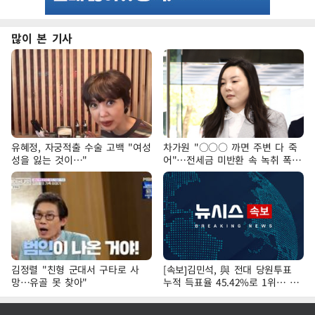
많이 본 기사
유혜정, 자궁적출 수술 고백 "여성
차가원 "○○○ 까면 주변 다 죽
성을 잃는 것이…"
어"…전세금 미반환 속 녹취 폭로
파장
김정렬 "친형 군대서 구타로 사
[속보]김민석, 與 전대 당원투표
망…유골 못 찾아"
누적 득표율 45.42%로 1위… 정
청래 44.56%