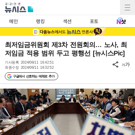
메인
랭킹
섹션
포토
최저임금위원회 제3차 전원회의… 노사, 최
저임금 적용 범위 두고 평행선 [뉴시스Pic]
기사등록
2024/06/11 16:42:51
가
가
최종수정
2024/06/11 18:32:52
구글에서 선호하는 매체로 추가