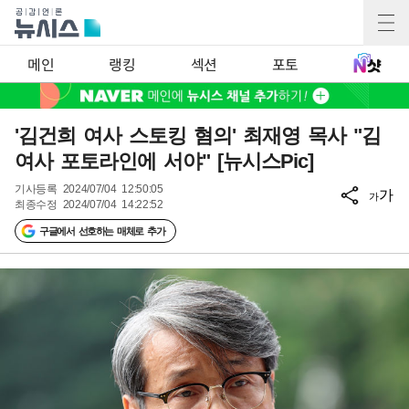
메인
랭킹
섹션
포토
'김건희 여사 스토킹 혐의' 최재영 목사 "김
여사 포토라인에 서야" [뉴시스Pic]
기사등록
2024/07/04 12:50:05
가
가
최종수정
2024/07/04 14:22:52
구글에서 선호하는 매체로 추가