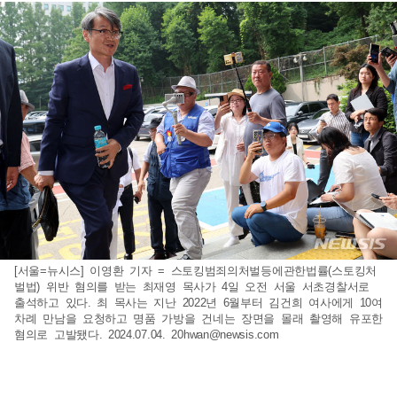
[서울=뉴시스] 이영환 기자 = 스토킹범죄의처벌등에관한법률(스토킹처
벌법) 위반 혐의를 받는 최재영 목사가 4일 오전 서울 서초경찰서로
출석하고 있다. 최 목사는 지난 2022년 6월부터 김건희 여사에게 10여
차례 만남을 요청하고 명품 가방을 건네는 장면을 몰래 촬영해 유포한
혐의로 고발됐다. 2024.07.04.
20hwan@newsis.com