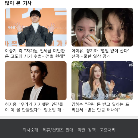
많이 본 기사
이승기 측 "차가원 전세금 미반환
아이유, 장기하 '별일 없이 산다'
은 고도의 사기 수법…엄벌 원해"
선곡…쿨한 일상 공개
허지웅 "우리가 지지했던 인간들
김혜수 "우린 돈 받고 일하는 프
이 이 꼴 만들었다"…형소법 개정
리랜서…받는 만큼 해내야"
에 격한 반응
회사소개
제휴/컨텐츠 판매
약관·정책
고충처리