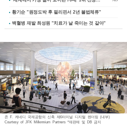
황기순 "원정도박 후 필리핀서 2년 불법체류"
백혈병 재발 최성원 "치료가 날 죽이는 것 같아"
존 F. 케네디 국제공항의 신축 제6터미널 디지털 렌더링 (내부)
Courtesy of JFK Millennium Partners *재판매 및 DB 금지