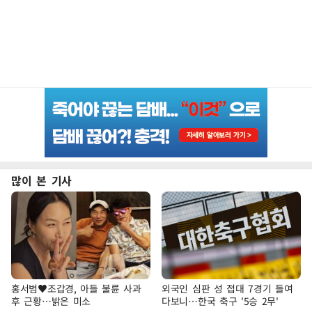
많이 본 기사
홍서범♥조갑경, 아들 불륜 사과
외국인 심판 성 접대 7경기 들여
후 근황…밝은 미소
다보니…한국 축구 '5승 2무'