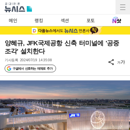
메인
랭킹
섹션
포토
양혜규, JFK국제공항 신축 터미널에 '공중
조각' 설치한다
기사등록
2024/07/19 14:35:08
가
가
구글에서 선호하는 매체로 추가