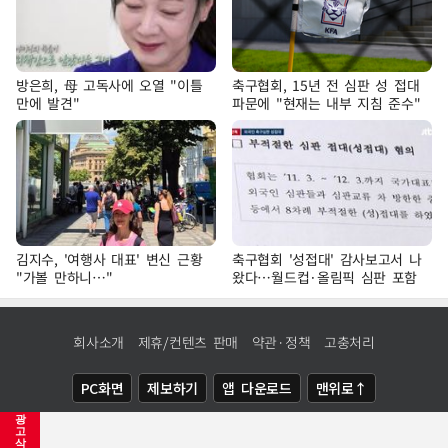
방은희, 母 고독사에 오열 "이틀
축구협회, 15년 전 심판 성 접대
만에 발견"
파문에 "현재는 내부 지침 준수"
김지수, '여행사 대표' 변신 근황
축구협회 '성접대' 감사보고서 나
"가볼 만하니…"
왔다…월드컵·올림픽 심판 포함
회사소개
제휴/컨텐츠 판매
약관·정책
고충처리
PC화면
제보하기
앱 다운로드
맨위로↑
광
COPYRIGHTⓒ
NEWSIS
ALL RIGHTS RESERVED.
고
삭