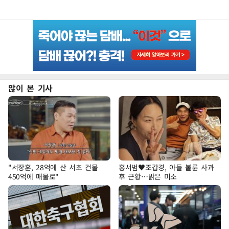
많이 본 기사
"서장훈, 28억에 산 서초 건물
홍서범♥조갑경, 아들 불륜 사과
450억에 매물로"
후 근황…밝은 미소