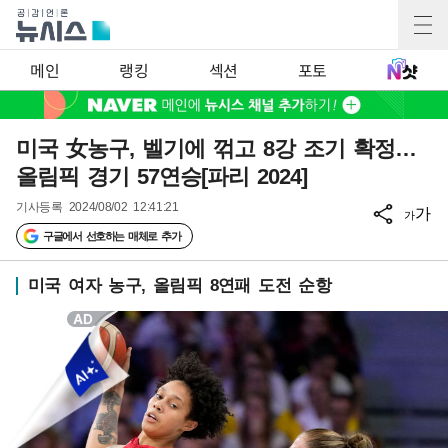
메인
랭킹
섹션
포토
미국 女농구, 벨기에 꺾고 8강 조기 확정…
올림픽 경기 57연승[파리 2024]
기사등록
2024/08/02 12:41:21
가
가
구글에서 선호하는 매체로 추가
미국 여자 농구, 올림픽 8연패 도전 순항