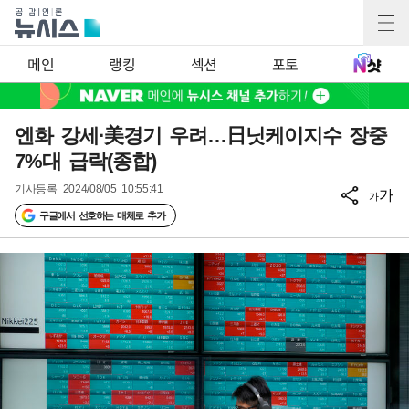
메인
랭킹
섹션
포토
엔화 강세·美경기 우려…日닛케이지수 장중
7%대 급락(종합)
기사등록
2024/08/05 10:55:41
가
가
구글에서 선호하는 매체로 추가