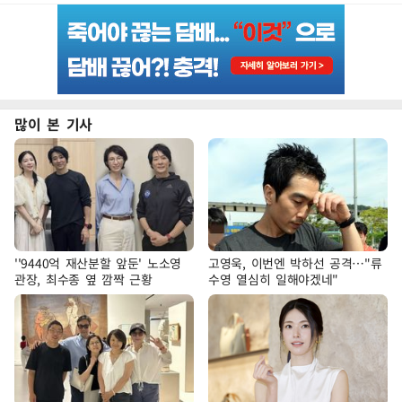
많이 본 기사
''9440억 재산분할 앞둔' 노소영
고영욱, 이번엔 박하선 공격…"류
관장, 최수종 옆 깜짝 근황
수영 열심히 일해야겠네"