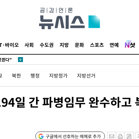
IT·바이오
사회
수도권
지방
문화
스포츠
연예
 계속[다음
삼겠다"
안겨드려 죄
교
북한
행정
지방정가
지방선거
194일 간 파병임무 완수하고 
 계속[다음
삼겠다"
안겨드려 죄
구글에서 선호하는 매체로 추가