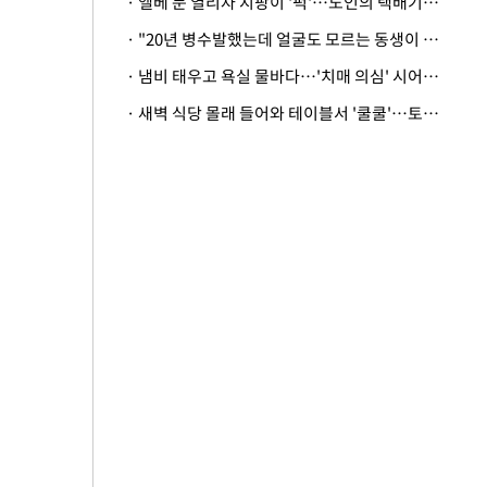
· 엘베 문 열리자 지팡이 '퍽'…노인의 택배기사 폭행 이유
· "20년 병수발했는데 얼굴도 모르는 동생이 유산 절반을"…배다른 형제 상속권 있을까
· 냄비 태우고 욕실 물바다…'치매 의심' 시어머니 검사 권유했다가 '날벼락'
· 새벽 식당 몰래 들어와 테이블서 '쿨쿨'…토사물 남기고 사라진 남성