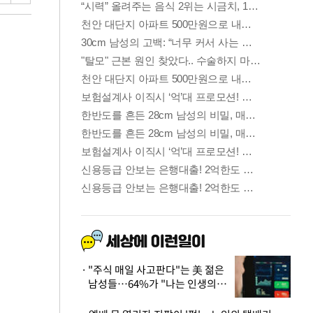
"주식 매일 사고판다"는 美 젊은
남성들…64%가 "나는 인생의
패배자“