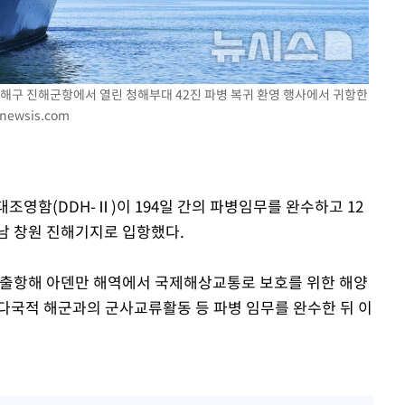
 진해구 진해군항에서 열린 청해부대 42진 파병 복귀 환영 행사에서 귀항한
@newsis.com
 대조영함(DDH-Ⅱ)이 194일 간의 파병임무를 완수하고 12
남 창원 진해기지로 입항했다.
서 출항해 아덴만 해역에서 국제해상교통로 보호를 위한 해양
다국적 해군과의 군사교류활동 등 파병 임무를 완수한 뒤 이