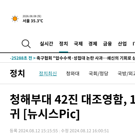
2026.08.08 (토)
서울 35.3℃
-5572초 전 >
[속보]뉴욕증시 상승 마감…S&P 0.6% 나스닥 1.3%↑
-32043초 전 >
여수 오동도 해상서 모터보트 전복…1명 사망·1명 실종
실시간
정치
국제
경제
금융
산업
-28270초 전 >
극한폭염 한풀 꺾이지만…'낮 최고 35도' 무더위, 열대야
주 날씨]
-25288초 전 >
축구협회 "압수수색·성접대 논란 사과…쇄신의 기회로 
-23805초 전 >
[속보]'압수수색·성접대 논란' 축구협회 "실망과 걱정 
정치
정치최신
청와대
국회/정당
국방/외
송"
-12426초 전 >
'최고 37도' 폭염 지속…강원동해안 최대 150㎜ 비
-5552초 전 >
[속보]뉴욕증시 상승 마감…S&P 0.6% 나스닥 1.3%↑
-32063초 전 >
여수 오동도 해상서 모터보트 전복…1명 사망·1명 실종
청해부대 42진 대조영함, 
-28290초 전 >
극한폭염 한풀 꺾이지만…'낮 최고 35도' 무더위, 열대야
주 날씨]
귀 [뉴시스Pic]
-25308초 전 >
축구협회 "압수수색·성접대 논란 사과…쇄신의 기회로 
-23825초 전 >
[속보]'압수수색·성접대 논란' 축구협회 "실망과 걱정 
송"
-12446초 전 >
'최고 37도' 폭염 지속…강원동해안 최대 150㎜ 비
등록 2024.08.12 15:15:55
수정 2024.08.12 16:00:51
-5572초 전 >
[속보]뉴욕증시 상승 마감…S&P 0.6% 나스닥 1.3%↑