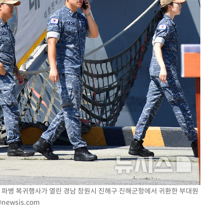
42진 파병 복귀행사가 열린 경남 창원시 진해구 진해군항에서 귀환한 부대원
@newsis.com