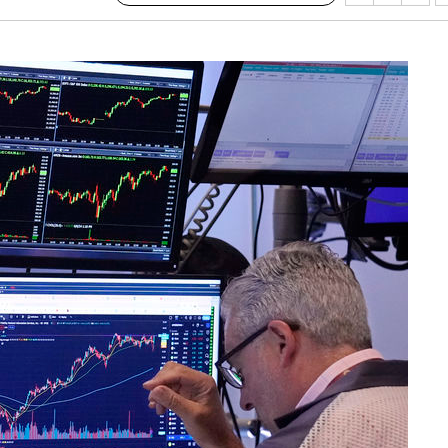
회
교수…이병
절차 개시
.3%↑
말고 과감히
쪽 아웃바
 하향
별재난지역
…희망지 못
날씨]
요 선제 대
단
무'