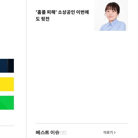
'홈플 피해' 소상공인 이번에
도 뒷전