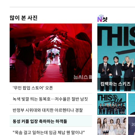
많이 본 사진
컴백하는 스키즈
지석천 뒤덮은 
'무민 팝업 스토어' 오픈
녹색 빛깔 띄는 동복호…저수율은 절반 남짓
반정부 시위대와 대치한 아르헨티나 경찰
동성 커플 입장 축하하는 하객들
"목숨 걸고 일하는데 임금 체납 웬 말이냐"