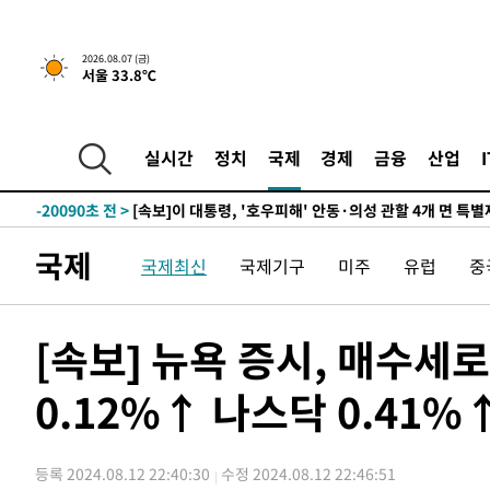
1시간 전 >
[속보]'채상병 순직 책임' 임성근, 항소심도 징역 3년
2026.08.07 (금)
서울 33.8℃
-29473초 전 >
[속보]이 대통령 "부동산 공급 기존 사고방식 매달리지 
실천"
-28558초 전 >
이란, "오만과 '중앙 단일 루트' 합의…북쪽 인바운드·남
운드는 임시"
-20126초 전 >
"낮 기온 소폭 하락"…수도권 폭염중대경보, 폭염경보로
실시간
정치
국제
경제
금융
산업
-20090초 전 >
[속보]이 대통령, '호우피해' 안동·의성 관할 4개 면 특
선포
-20053초 전 >
[단독]중수청 지원 검사들, 정원 초과 시 낮은 계급 임용
갈 수도
-18024초 전 >
낮 최고 37도 찜통더위…곳곳 소나기·강원 많은 비[내일
국제
국제최신
국제기구
미주
유럽
중
-16330초 전 >
SK하이닉스, 용인·청주 팹에 54조 투자…"AI 메모리 수
응"
-13186초 전 >
여자배구 이재영·이다영 자매, 아제르바이잔 투란VC 입
-12439초 전 >
외국인 심판 성 접대 7경기 들여다보니…한국 축구 '5승 2
[속보] 뉴욕 증시, 매수세
-12173초 전 >
[속보]코스닥, 2.86포인트(0.36%) 내린 798.81마감
0.12%↑ 나스닥 0.41%
-12126초 전 >
[속보]코스피, 6200선 약보합…0.60% 내린 6258.77에
-12106초 전 >
[속보]원·달러 환율, 7.7원 내린 1416.1원 마감
-11995초 전 >
[속보] 노원서 40.1도 관측…서울, 2018년 이후 첫 40도
등록 2024.08.12 22:40:30
수정 2024.08.12 22:46:51
-9085초 전 >
[속보]종합특검, '계엄 수용공간 확보' 신용해 前교정본부