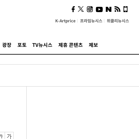
K-Artprice
프라임뉴시스
위클리뉴시스
광장
포토
TV뉴시스
제휴 콘텐츠
제보