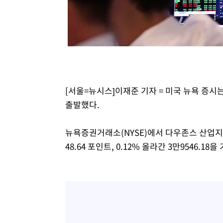
-12126초 전 >
[속보]코스피, 6200선 약보합…0.60% 내린 6258.77에
-12106초 전 >
[속보]원·달러 환율, 7.7원 내린 1416.1원 마감
-11995초 전 >
[속보] 노원서 40.1도 관측…서울, 2018년 이후 첫 40도
-9085초 전 >
[속보]종합특검, '계엄 수용공간 확보' 신용해 前교정본부
-7958초 전 >
외신들도 주목한 韓축구 파문…"국민적 공분에 수사 재개"
-7929초 전 >
11시간 압수수색에 성접대 파문까지…'쑥대밭' 된 축구협
[서울=뉴시스]이재준 기자 = 미국 뉴욕 증시
-6951초 전 >
[속보]규제합리화위원회 부위원장에 김태유 서울대 공대 
출발했다.
태 후임
-3309초 전 >
[속보]국힘 윤리위, '돌려차기 발언' 진종오·서범수 징계 
22분 전 >
[속보] 7월 중국 수출 23.9%↑ 수입 27.5%↑…무역총액 25
뉴욕증권거래소(NYSE)에서 다우존스 산업지수
1시간 전 >
[속보]'채상병 순직 책임' 임성근, 항소심도 징역 3년
48.64 포인트, 0.12% 올라간 3만9546.18