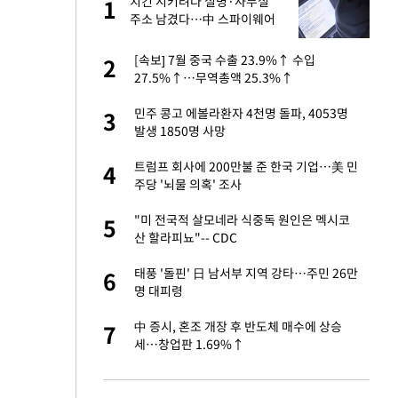
건물
치킨 시키려다 실명·사무실
1
1
주소 남겼다…中 스파이웨어
꼬리 밟혔다
친구들과 연락 끊어"
[속보] 7월 중국 수출 23.9%↑ 수입
2
2
27.5%↑…무역총액 25.3%↑
·국가대표 병행하더
민주 콩고 에볼라환자 4천명 돌파, 4053명
3
3
발생 1850명 사망
 분기배당 결정…3
트럼프 회사에 200만불 준 한국 기업…美 민
4
4
표
주당 '뇌물 의혹' 조사
경기 들여다보니…한
"미 전국적 살모네라 식중독 원인은 멕시코
5
5
산 할라피뇨"-- CDC
 사과 후 근황…밝
태풍 '돌핀' 日 남서부 지역 강타…주민 26만
6
6
명 대피령
75원 분기 배
中 증시, 혼조 개장 후 반도체 매수에 상승
7
7
방안 확정"
세…창업판 1.69%↑