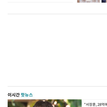
이시간
핫뉴스
"서장훈, 28억