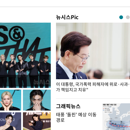
뉴시스Pic
개구리밥
이 대통령, 국가폭력 피해자에 위로·사과
가 책임지고 치유"
그래픽뉴스
태풍 '돌핀' 예상 이동
경로