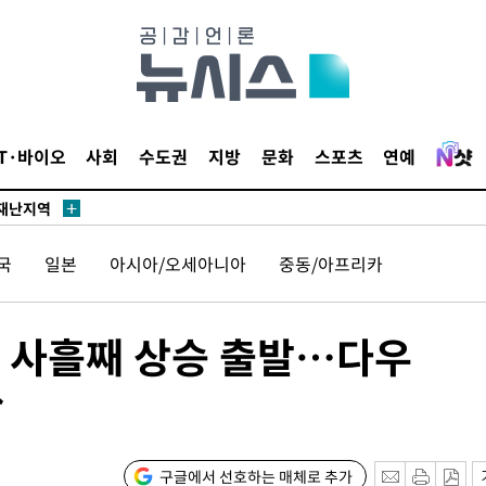
말고 과감히
쪽 아웃바
 하향
IT·바이오
사회
수도권
지방
문화
스포츠
연예
별재난지역
…희망지 못
날씨]
국
일본
아시아/오세아니아
중동/아프리카
요 선제 대
단
무'
로 사흘째 상승 출발…다우
↑
 마쳐
구글에서 선호하는 매체로 추가
장 기소