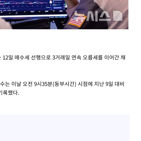
"서장훈, 28억에 산 서초 
1
450억에 매물로"
 마쳐
전현무 "전 연인 집착에 
2
장 기소
박찬민 딸 박민하, 배우
3
니…여유로운 근황 공개
회
는 12일 매수세 선행으로 3거래일 연속 오름세를 이어간 채
SK하이닉스, 주당 375원
4
교수…이병
분기 중 추가 주주환원 발
절차 개시
외국인 심판 성 접대 7
.3%↑
5
는 이날 오전 9시35분(동부시간) 시점에 지난 9일 대비
국 축구 '5승 2무'
을 기록했다.
홍서범♥조갑경, 아들 불륜
6
은 미소
[속보]SK하이닉스, 주당 3
7
당…"3분기 중 주주환원 