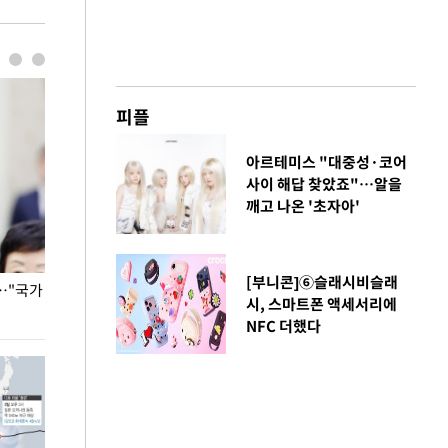
피플
아르테미스 "대중성·코어
사이 해답 찾았죠"…알을
깨고 나온 '초자아'
[부니콘]⑥슬래시비슬래
…"국가
홈플러스, 67개 점포 가오픈… 13일 정식 개장
오세훈 서울시장,
시, 스마트폰 액세서리에
환경 점검
NFC 더했다