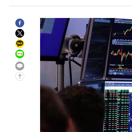
-7958초 전 >
외신들도 주목한 韓축구 파문…"국민적 공분에 수사 재개"
-7929초 전 >
11시간 압수수색에 성접대 파문까지…'쑥대밭' 된 축구협
-6951초 전 >
[속보]규제합리화위원회 부위원장에 김태유 서울대 공대 
태 후임
-3309초 전 >
[속보]국힘 윤리위, '돌려차기 발언' 진종오·서범수 징계 
22분 전 >
[속보] 7월 중국 수출 23.9%↑ 수입 27.5%↑…무역총액 25
1시간 전 >
[속보]'채상병 순직 책임' 임성근, 항소심도 징역 3년
-29473초 전 >
[속보]이 대통령 "부동산 공급 기존 사고방식 매달리지 
실천"
-28558초 전 >
이란, "오만과 '중앙 단일 루트' 합의…북쪽 인바운드·남
운드는 임시"
-20126초 전 >
"낮 기온 소폭 하락"…수도권 폭염중대경보, 폭염경보로
-20090초 전 >
[속보]이 대통령, '호우피해' 안동·의성 관할 4개 면 특
선포
-20053초 전 >
[단독]중수청 지원 검사들, 정원 초과 시 낮은 계급 임용
갈 수도
-18024초 전 >
낮 최고 37도 찜통더위…곳곳 소나기·강원 많은 비[내일
-16330초 전 >
SK하이닉스, 용인·청주 팹에 54조 투자…"AI 메모리 수
응"
-13186초 전 >
여자배구 이재영·이다영 자매, 아제르바이잔 투란VC 입
-12439초 전 >
외국인 심판 성 접대 7경기 들여다보니…한국 축구 '5승 2
-12173초 전 >
[속보]코스닥, 2.86포인트(0.36%) 내린 798.81마감