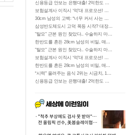
"척추 부상에도 검사 못 받아"…
전 올림픽 선수, 美봅슬레이협회
상대 소송