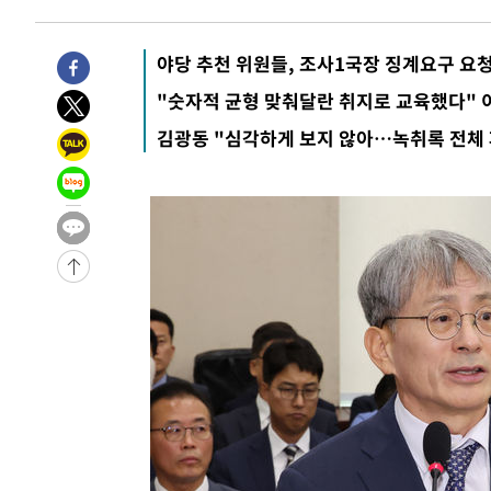
-18126초 전 >
강릉에 시간당 81.4㎜ 물폭탄…도로 잠기고 담벼락 붕괴
-14233초 전 >
백운산서 80년근 천종산삼 9뿌리 발견…감정가 1.3억원
야당 추천 위원들, 조사1국장 징계요구 요
-11943초 전 >
선재도서 해루질 나섰다 실종 60대, 닷새 만에 숨진 채 발
"숫자적 균형 맞춰달란 취지로 교육했다" 
-9477초 전 >
남자 농구, 나고야 아시안게임서 '홈팀' 일본과 한일전
김광동 "심각하게 보지 않아…녹취록 전체
-8853초 전 >
여수 오동도 해상서 모터보트 전복…1명 사망·1명 실종
-5080초 전 >
극한폭염 한풀 꺾이지만…'낮 최고 35도' 무더위, 열대야 
주 날씨]
-2098초 전 >
축구협회 "압수수색·성접대 논란 사과…쇄신의 기회로 삼
-615초 전 >
[속보]'압수수색·성접대 논란' 축구협회 "실망과 걱정 안겨
2시간 전 >
'최고 37도' 폭염 지속…강원동해안 최대 150㎜ 비
4시간 전 >
[속보]뉴욕증시 상승 마감…S&P 0.6% 나스닥 1.3%↑