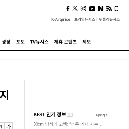
사이 해답 찾았죠"…알을
깨고 나온 '초자아'
K-Artprice
프라임뉴시스
위클리뉴시스
광장
포토
TV뉴시스
제휴 콘텐츠
제보
보지