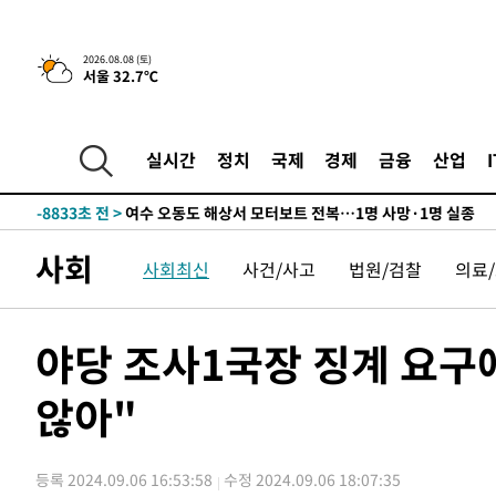
틀레티코 이적"
-25192초 전 >
수도권 40도 육박 '펄펄'…동해안 일부 지역엔 호의주의
-24161초 전 >
온열질환 사망자 3명 늘어…누적 환자 3000명 돌파
2026.08.08 (토)
서울 32.7℃
-18106초 전 >
강릉에 시간당 81.4㎜ 물폭탄…도로 잠기고 담벼락 붕괴
-14213초 전 >
백운산서 80년근 천종산삼 9뿌리 발견…감정가 1.3억원
-11923초 전 >
선재도서 해루질 나섰다 실종 60대, 닷새 만에 숨진 채 발
실시간
정치
국제
경제
금융
산업
-9457초 전 >
남자 농구, 나고야 아시안게임서 '홈팀' 일본과 한일전
-8833초 전 >
여수 오동도 해상서 모터보트 전복…1명 사망·1명 실종
-5060초 전 >
극한폭염 한풀 꺾이지만…'낮 최고 35도' 무더위, 열대야 
사회
사회최신
사건/사고
법원/검찰
의료
주 날씨]
-2078초 전 >
축구협회 "압수수색·성접대 논란 사과…쇄신의 기회로 삼
-595초 전 >
[속보]'압수수색·성접대 논란' 축구협회 "실망과 걱정 안겨
2시간 전 >
'최고 37도' 폭염 지속…강원동해안 최대 150㎜ 비
야당 조사1국장 징계 요
4시간 전 >
[속보]뉴욕증시 상승 마감…S&P 0.6% 나스닥 1.3%↑
않아"
-26160초 전 >
낮 최고 35도 '무더위'…동해안 시간당 30㎜ '강한 비'[
-25430초 전 >
[속보]이강인 "감독님이 원하는 마음 느꼈고, 많은 트로피
틀레티코 이적"
-25212초 전 >
수도권 40도 육박 '펄펄'…동해안 일부 지역엔 호의주의
등록 2024.09.06 16:53:58
수정 2024.09.06 18:07:35
-24181초 전 >
온열질환 사망자 3명 늘어…누적 환자 3000명 돌파