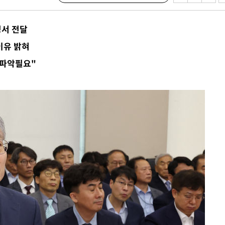
청서 전달
견
이유 밝혀
 파악필요"
계속[다음
겠다"
드려 죄송"