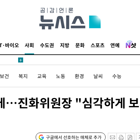
보
견
IT·바이오
사회
수도권
지방
문화
스포츠
연예
계속[다음
/보건
복지
교육
노동
환경
날씨
수능
겠다"
드려 죄송"
구에…진화위원장 "심각하게 
내일날씨]
 원해 아
보
구글에서 선호하는 매체로 추가