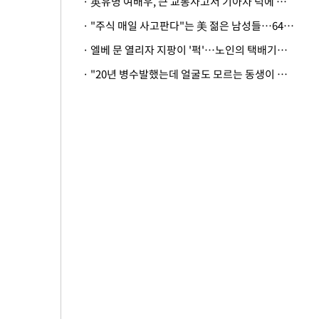
· 英유명 여배우, 큰 교통사고서 기아차 덕에 살았다
· "주식 매일 사고판다"는 美 젊은 남성들…64%가 "나는 인생의 패배자“
· 엘베 문 열리자 지팡이 '퍽'…노인의 택배기사 폭행 이유
· "20년 병수발했는데 얼굴도 모르는 동생이 유산 절반을"…배다른 형제 상속권 있을까