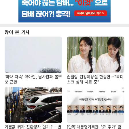
많이 본 기사
'마약 자숙' 유아인, 남사친과 볼뽀
손떨림 건강이상설 한승연…"목디
뽀 근황
스크 심해 치료 중"
기름값 뛰자 친환경차 인기↑…변
[단독]대통령기록관, '尹 추가' 홈