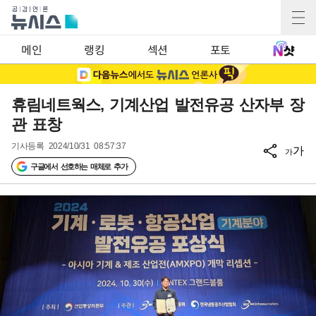
메인
랭킹
섹션
포토
휴림네트웍스, 기계산업 발전유공 산자부 장
관 표창
기사등록
2024/10/31 08:57:37
가
가
구글에서 선호하는 매체로 추가