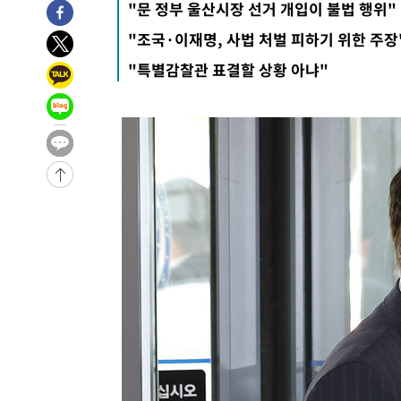
"문 정부 울산시장 선거 개입이 불법 행위"
1시간 전 >
[속보]산업장관 "李정부, 원전 반대 안해…안정 전력 위해 불
"조국·이재명, 사법 처벌 피하기 위한 주장
2시간 전 >
[속보]경찰, '홍명보 선임 논란' 대한축구협회·축구회관 등 
"특별감찰관 표결할 상황 아냐"
-18063초 전 >
[속보]합참 "北 발사체는 단거리탄도미사일…감시·경계
화"
-17811초 전 >
日방위성, 北이 동해로 쏜 발사체는 탄도미사일 가능성
-16241초 전 >
[속보] SKT, 에이닷 서비스 장애 발생…"원인 파악 중"
-15647초 전 >
[속보]합참 "북, 동해상으로 미상 발사체 발사"
-15043초 전 >
'낮 최고 39도' 불볕더위…한밤 열대야도 계속[내일날씨]
-15002초 전 >
[속보]7~9일 프로야구 3연전도 폭염 취소…11일 재개
-14664초 전 >
"韓 외환시장 개입 관측 배경엔 美의 대한국 무역적자 있
-14491초 전 >
'월드컵 탈락 후폭풍' 축구협회…초유의 압수수색에 '충격
-14331초 전 >
서울 낮 37.9도, 올여름 최고치 경신…영등포 순간 '40도
-13893초 전 >
[속보]종합특검, 대검 추가 압수수색…내란 중요임무종사
-9988초 전 >
[속보]코스닥, 800p 회복…0.26% 오른 801.67 마감
-9918초 전 >
[속보]코스피, 301.88포인트(4.58%) 내린 6296.38 마감
-9783초 전 >
[속보]원·달러 환율, 0.7원 내린 1423.8원 마감
-7382초 전 >
"여기 떨어졌다"…다누리, 스페이스X 로켓 달 충돌 흔적 