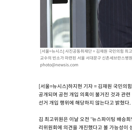
-4427초 전 >
손흥민, 5경기 연속골 실패…LAFC는 승부차기 끝 과달라
49분 전 >
내일까지 39도 '펄펄'…기상청 "태풍 지나며 폭염 잠시 꺾인다
55분 전 >
트럼프, 한국계 진보 주지사 후보 맹공…"공산주의가 최대 위
55분 전 >
"美간섭에 합의 지연"…트럼프, '이란 호르무즈 통제권' 수용
1시간 전 >
[속보]산업장관 "李정부, 원전 반대 안해…안정 전력 위해 불
2시간 전 >
[속보]경찰, '홍명보 선임 논란' 대한축구협회·축구회관 등 
[서울=뉴시스] 사진공동취재단 = 김재원 국민의힘 최고
교수의 빈소가 마련된 서울 서대문구 신촌세브란스병원 장례
photo@newsis.com
[서울=뉴시스]하지현 기자 = 김재원 국민의
공개되며 공천 개입 의혹이 불거진 것과 관련
선거 개입 행위에 해당하지 않는다고 밝혔다.
김 최고위원은 이날 오전 '뉴스파이팅 배승희
리위원회에 의견을 개진했다고 볼 가능성이 상