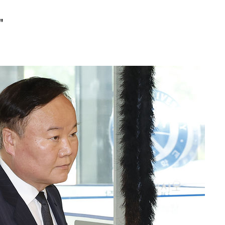
가피"
"
압수수색
태세 강
어"
·당황'
'
 혐의
포착