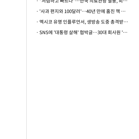
· "저렴하고 빠르다"…한국 의료관광 열풍, 외신도 주목
· '사과 편지와 100달러'…40년 만에 훔친 책 돌려준 美 절도범
· 멕시코 유명 인플루언서, 생방송 도중 총격받아 사망
· SNS에 '대통령 살해' 협박글…30대 회사원 '불구속 송치'