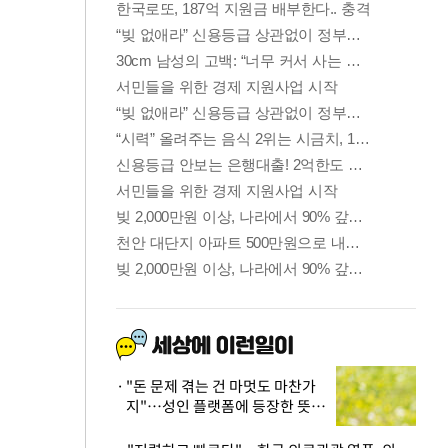
"돈 문제 겪는 건 마멋도 마찬가
지"…성인 플랫폼에 등장한 뜻밖
의 스타