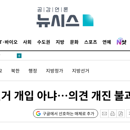
어"
IT·바이오
사회
수도권
지방
문화
스포츠
연예
·당황'
'
 혐의
교
북한
행정
지방정가
지방선거
선거 개입 아냐…의견 개진 불
포착
하라 격파
"
구글에서 선호하는 매체로 추가
협"
할까