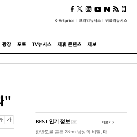
의견, 국토부·LH에 충실히
전달할 것"
K-Artprice
프라임뉴시스
위클리뉴시스
광장
포토
TV뉴시스
제휴 콘텐츠
제보
과"